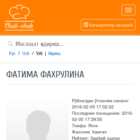
Toggl
navig
Калькулятор калорий
Рус
/
Uzb
/
Узб
|
Кириш
ФАТИМА ФАХРУЛИНА
Рўйхатдан ўтганлик санаси:
2016-02-05 17:02:32
Последнее посещение: 2016-
02-05 17:39:55
Тоифа: Янги
Фаоллик: Камгап
Рейтинг: Ҳарбий ошпаз