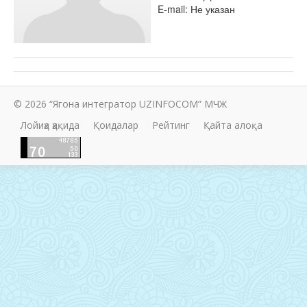
E-mail: Не указан
© 2026 “Ягона интегратор UZINFOCOM” МЧЖ
Лойиҳа ҳақида
Қоидалар
Рейтинг
Қайта алоқа