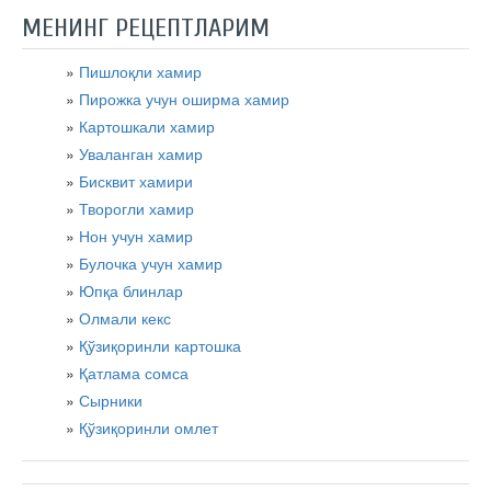
МЕНИНГ РЕЦЕПТЛАРИМ
Пишлоқли хамир
Пирожка учун оширма хамир
Картошкали хамир
Уваланган хамир
Бисквит хамири
Творогли хамир
Нон учун хамир
Булочка учун хамир
Юпқа блинлар
Олмали кекс
Қўзиқоринли картошка
Қатлама сомса
Сырники
Қўзиқоринли омлет