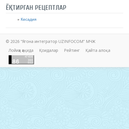
ЁҚТИРГАН РЕЦЕПТЛАР
Кесадия
© 2026 “Ягона интегратор UZINFOCOM” МЧЖ
Лойиҳа ҳақида
Қоидалар
Рейтинг
Қайта алоқа