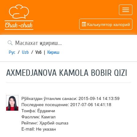
Toggl
navig
Калькулятор калорий
Рус
/
Uzb
/
Узб
|
Кириш
AXMEDJANOVA KAMOLA BOBIR QIZI
Рўйхатдан ўтганлик санаси: 2015-09-14 14:13:59
Последнее посещение: 2017-07-06 14:41:18
Тоифа: Ёрдамчи
Фаоллик: Камгап
Рейтинг: Ҳарбий ошпаз
E-mail: Не указан