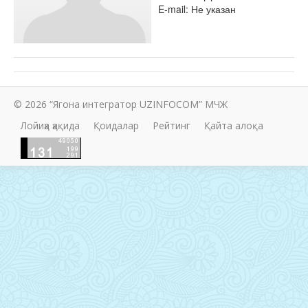
E-mail: Не указан
© 2026 “Ягона интегратор UZINFOCOM” МЧЖ
Лойиҳа ҳақида
Қоидалар
Рейтинг
Қайта алоқа