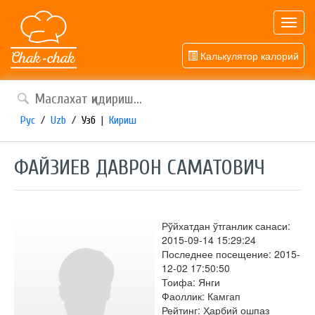
Toggl
navig
Калькулятор калорий
Рус
/
Uzb
/
Узб
|
Кириш
ФАЙЗИЕВ ДАВРОН САМАТОВИЧ
Рўйхатдан ўтганлик санаси:
2015-09-14 15:29:24
Последнее посещение: 2015-
12-02 17:50:50
Тоифа: Янги
Фаоллик: Камгап
Рейтинг: Ҳарбий ошпаз