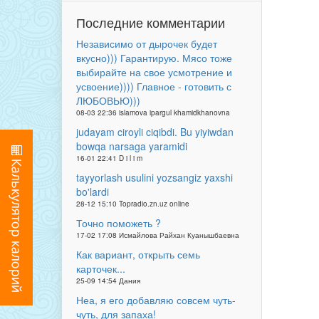
Последние комментарии
Независимо от дырочек будет
вкусно))) Гарантирую. Мясо тоже
выбирайте на свое усмотрение и
усвоение)))) Главное - готовить с
ЛЮБОВЬЮ)))
08-03 22:36 islamova ipargul khamidkhanovna
judayam ciroyli ciqibdi. Bu yiyiwdan
bowqa narsaga yaramidi
16-01 22:41 D i l i m
tayyorlash usulini yozsangiz yaxshi
bo'lardi
28-12 15:10 Topradio.zn.uz online
Точно поможеть ?
17-02 17:08 Исмайлова Райхан Куанышбаевна
Как вариант, открыть семь
карточек...
25-09 14:54 Дания
Неа, я его добавляю совсем чуть-
чуть, для запаха!