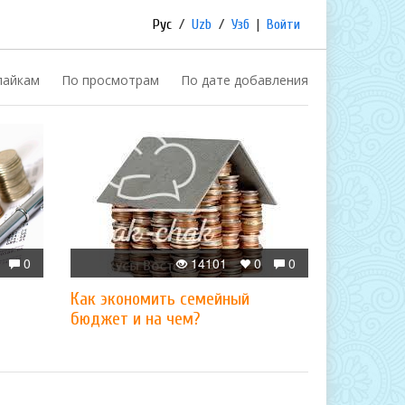
Рус
/
Uzb
/
Узб
|
Войти
лайкам
По просмотрам
По дате добавления
0
14101
0
0
Как экономить семейный
бюджет и на чем?