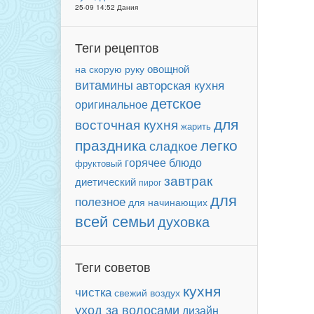
25-09 14:52 Дания
Теги рецептов
овощной
на скорую руку
витамины
авторская кухня
детское
оригинальное
для
восточная кухня
жарить
праздника
легко
сладкое
горячее блюдо
фруктовый
завтрак
диетический
пирог
для
полезное
для начинающих
всей семьи
духовка
Теги советов
кухня
чистка
свежий воздух
уход за волосами
дизайн