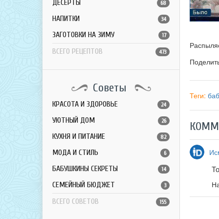
ДЕСЕРТЫ
68
НАПИТКИ
34
ЗАГОТОВКИ НА ЗИМУ
17
Распыляе
ВСЕГО РЕЦЕПТОВ
473
Поделит
Советы
Теги:
ба
КРАСОТА И ЗДОРОВЬЕ
24
УЮТНЫЙ ДОМ
26
КОММ
КУХНЯ И ПИТАНИЕ
82
Ис
МОДА И СТИЛЬ
6
Т
БАБУШКИНЫ СЕКРЕТЫ
14
Н
СЕМЕЙНЫЙ БЮДЖЕТ
3
ВСЕГО СОВЕТОВ
155