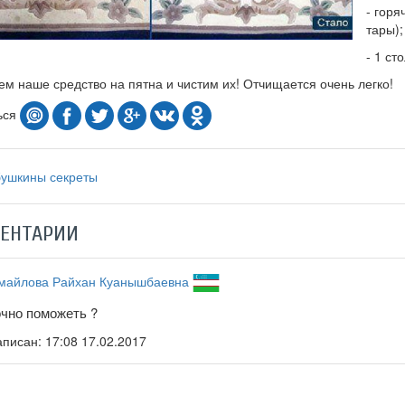
- горя
тары);
- 1 ст
м наше средство на пятна и чистим их! Отчищается очень легко!
ься
бушкины секреты
ЕНТАРИИ
майлова Райхан Куанышбаевна
очно поможеть ?
аписан:
17:08 17.02.2017