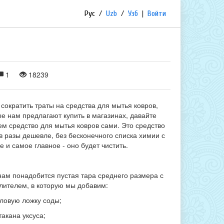
Рус
/
Uzb
/
Узб
|
Войти
1
18239
сократить траты на средства для мытья ковров,
е нам предлагают купить в магазинах, давайте
ем средство для мытья ковров сами. Это средство
в разы дешевле, без бесконечного списка химии с
е и самое главное - оно будет чистить.
нам понадобится пустая тара среднего размера с
лителем, в которую мы добавим:
оловую ложку соды;
стакана уксуса;