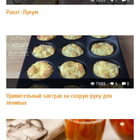
Рахат-Лукум
7985
1
0
Удивительный завтрак на скорую руку для
ленивых