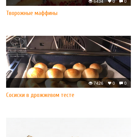
6434
0
0
Творожные маффины
7426
0
0
Сосиски в дрожжевом тесте