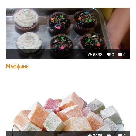
6398
0
0
Маффины
7055
1
0