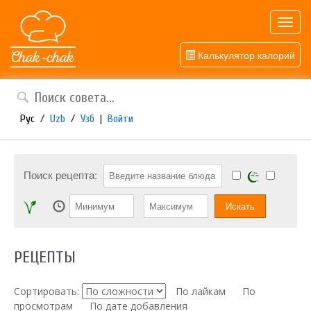
Toggl
navig
Калькулятор калорий
Рус
/
Uzb
/
Узб
|
Войти
Поиск рецепта:
РЕЦЕПТЫ
Сортировать:
По лайкам
По
просмотрам
По дате добавления