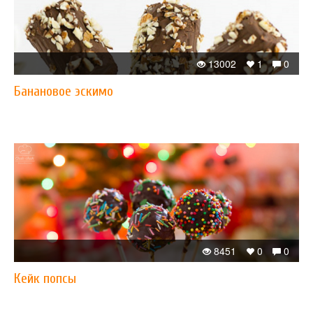
13002
1
0
Банановое эскимо
8451
0
0
Кейк попсы