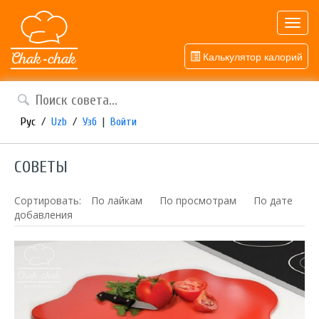
Toggl
navig
Калькулятор калорий
Рус
/
Uzb
/
Узб
|
Войти
СОВЕТЫ
Сортировать:
По лайкам
По просмотрам
По дате
добавления