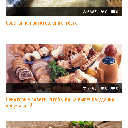
6667
0
0
Советы по приготовлению теста
7465
0
0
Некоторые советы, чтобы ваша выпечка удачно
получилась!