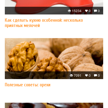
15234
0
0
Как сделать кухню особенной: несколько
приятных мелочей
7091
0
0
Полезные советы: орехи