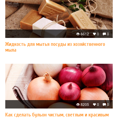
6612
0
0
Жидкость для мытья посуды из хозяйственного
мыла
8205
0
0
Как сделать бульон чистым, светлым и красивым