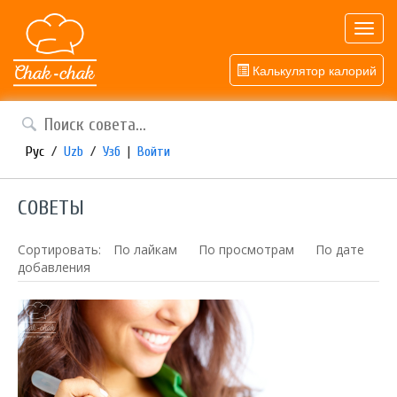
Toggl
navig
Калькулятор калорий
Рус
/
Uzb
/
Узб
|
Войти
СОВЕТЫ
Сортировать:
По лайкам
По просмотрам
По дате
добавления