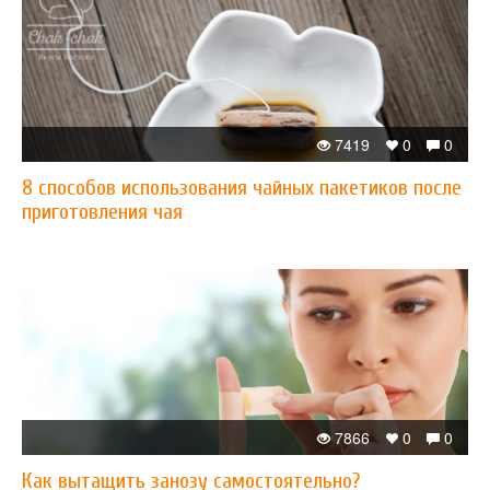
7419
0
0
8 способов использования чайных пакетиков после
приготовления чая
7866
0
0
Как вытащить занозу самостоятельно?