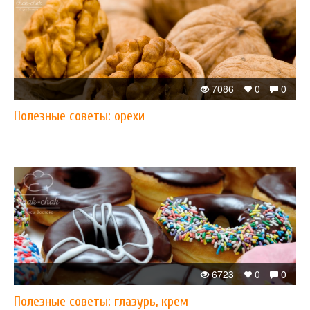
7086
0
0
Полезные советы: орехи
6723
0
0
Полезные советы: глазурь, крем