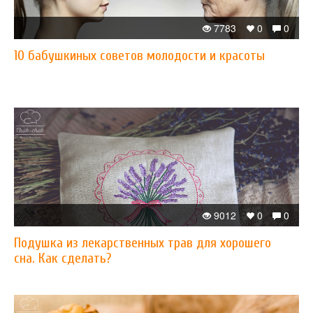
7783
0
0
10 бабушкиных советов молодости и красоты
9012
0
0
Подушка из лекарственных трав для хорошего
сна. Как сделать?