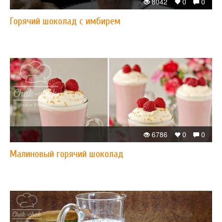
8042
0
0
Горячий шоколад с имбирем
6786
0
0
​Малиновый горячий шоколад