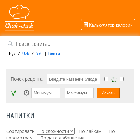
Toggl
navig
Калькулятор калорий
Рус
/
Uzb
/
Узб
|
Войти
Поиск рецепта:
НАПИТКИ
Сортировать:
По лайкам
По
просмотрам
По дате добавления