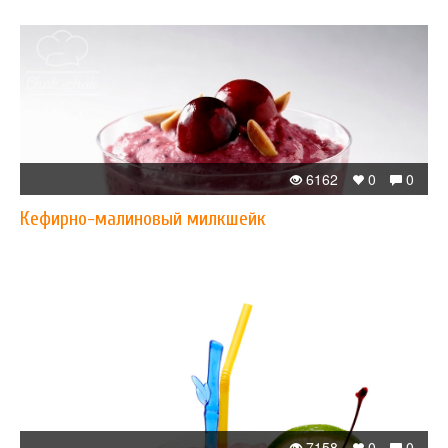
6162
0
0
Кефирно-малиновый милкшейк
7158
0
0