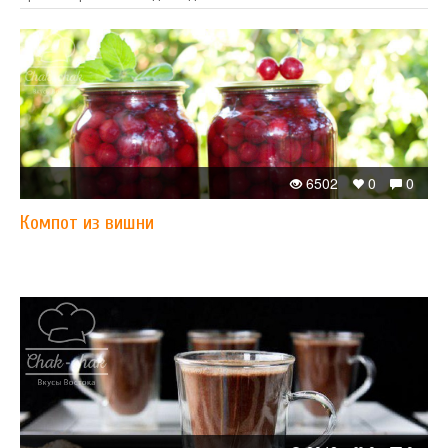
6502
0
0
Компот из вишни