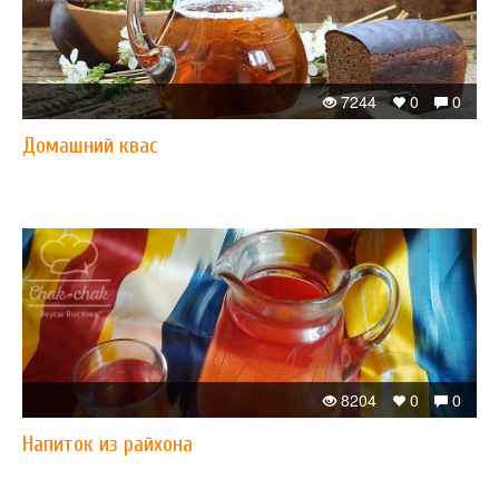
7244
0
0
Домашний квас
8204
0
0
Напиток из райхона