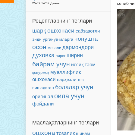
сепиб чи
25-09 14:52 Дания
Рецептларнинг теглари
шарқ ошхонаси
сабзавотли
нонушта
энди ўрганувчиларга
осон
дармондори
мевали
духовка
ширин
пирог
байрам учун
иссиқ таом
муаллифлик
қовурмоқ
ошхонаси
парҳезли
тез
болалар учун
пишадиган
оила учун
оригинал
фойдали
Маслаҳатларнинг теглари
ошхона
тозалик
шинам