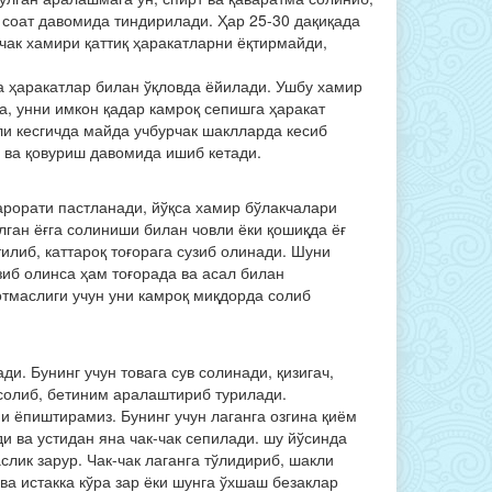
 соат давомида тиндирилади. Ҳар 25-30 дақиқада
чак хамири қаттиқ ҳаракатларни ёқтирмайди,
та ҳаракатлар билан ўқловда ёйилади. Ушбу хамир
а, унни имкон қадар камроқ сепишга ҳаракат
шли кесгичда майда учбурчак шаклларда кесиб
н ва қовуриш давомида ишиб кетади.
ҳарорати пастланади, йўқса хамир бўлакчалари
лган ёғга солиниши билан човли ёки қошиқда ёғ
илиб, каттароқ тоғорага сузиб олинади. Шуни
зиб олинса ҳам тоғорада ва асал билан
отмаслиги учун уни камроқ миқдорда солиб
и. Бунинг учун товага сув солинади, қизигач,
 солиб, бетиним аралаштириб турилади.
 ёпиштирамиз. Бунинг учун лаганга озгина қиём
ди ва устидан яна чак-чак сепилади. шу йўсинда
лик зарур. Чак-чак лаганга тўлидириб, шакли
 ва истакка кўра зар ёки шунга ўхшаш безаклар