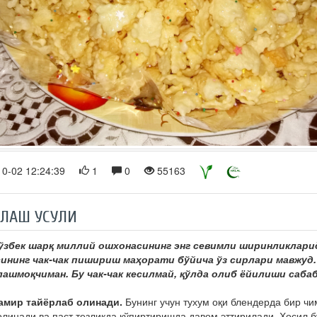
0-02 12:24:39
1
0
55163
РЛАШ УСУЛИ
 ўзбек шарқ миллий ошхонасининг энг севимли ширинликларид
сининг чак-чак пишириш маҳорати бўйича ўз сирлари мавжуд.
лашмоқчиман. Бу чак-чак кесилмай, қўлда олиб ёйилиши саба
амир тайёрлаб олинади.
Бунинг учун тухум оқи блендерда бир чи
олинади ва паст тезликда кўпиртиришда давом эттирилади. Ҳосил б