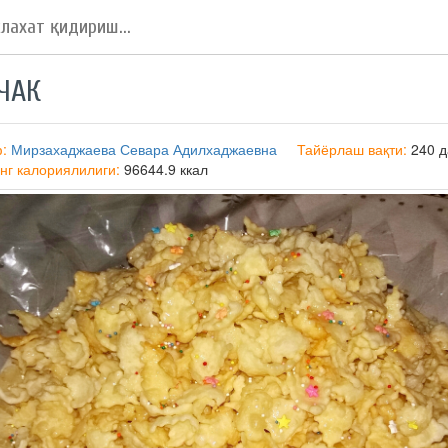
ЧАК
ф:
Мирзахаджаева Севара Адилхаджаевна
Тайёрлаш вақти:
240 д
нг калориялилиги:
96644.9 ккал