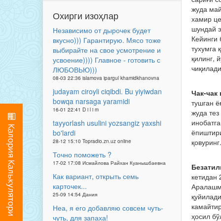
жуда май
Охирги изоҳлар
хамир це
шундай э
Независимо от дырочек будет
Кейинги 
вкусно))) Гарантирую. Мясо тоже
тухумга 
выбирайте на свое усмотрение и
қилинг, 
усвоение)))) Главное - готовить с
чиқилади
ЛЮБОВЬЮ)))
08-03 22:36 islamova ipargul khamidkhanovna
judayam ciroyli ciqibdi. Bu yiyiwdan
Чак-чак
bowqa narsaga yaramidi
тушган ё
16-01 22:41 D i l i m
жуда тез
инобатга
tayyorlash usulini yozsangiz yaxshi
ёпиштири
bo'lardi
қовуринг
28-12 15:10 Topradio.zn.uz online
Точно поможеть ?
17-02 17:08 Исмайлова Райхан Куанышбаевна
Безатил
Как вариант, открыть семь
кетидан 
карточек...
Аралашма
25-09 14:54 Дания
қуйилади
камайтир
Неа, я его добавляю совсем чуть-
ҳосил бў
чуть, для запаха!