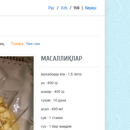
Рус
/
Uzb
/
Узб
|
Кириш
ақ.
Тоифа:
Чак-чак
МАСАЛЛИҚЛАР
кунгабоқар ёғи - 1,5 литр
ун - 600 гр
шакар - 400 гр
тухум - 10 дона
асал - 400 мл
сув - 1 стакан
туз - 1 бир чимдим