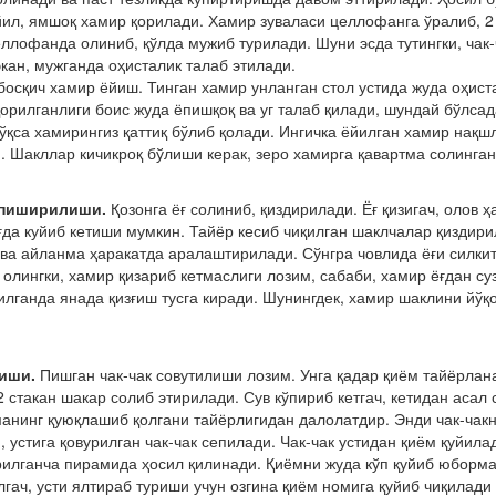
ил, ямшоқ хамир қорилади. Хамир зуваласи целлофанга ўралиб, 2
ллофанда олиниб, қўлда мужиб турилади. Шуни эсда тутингки, чак-
кан, мужганда оҳисталик талаб этилади.
босқич хамир ёйиш. Тинган хамир унланган стол устида жуда оҳис
қорилганлиги боис жуда ёпишқоқ ва уг талаб қилади, шундай бўлсад
йўқса хамирингиз қаттиқ бўлиб қолади. Ингичка ёйилган хамир нақ
. Шакллар кичикроқ бўлиши керак, зеро хамирга қавартма солинга
 пиширилиши.
Қозонга ёғ солиниб, қиздирилади. Ёғ қизигач, олов 
ғда куйиб кетиши мумкин. Тайёр кесиб чиқилган шаклчалар қиздири
 ва айланма ҳаракатда аралаштирилади. Сўнгра човлида ёғи силкит
 олингки, хамир қизариб кетмаслиги лозим, сабаби, хамир ёғдан су
лганда янада қизғиш тусга киради. Шунингдек, хамир шаклини йўқ
.
иши.
Пишган чак-чак совутилиши лозим. Унга қадар қиём тайёрланад
2 стакан шакар солиб этирилади. Сув кўпириб кетгач, кетидан асал
нинг қуюқлашиб қолгани тайёрлигидан далолатдир. Энди чак-чакни
, устига қовурилган чак-чак сепилади. Чак-чак устидан қиём қуйила
илганча пирамида ҳосил қилинади. Қиёмни жуда кўп қуйиб юбормас
лгач, усти ялтираб туриши учун озгина қиём номига қуйиб чиқилади