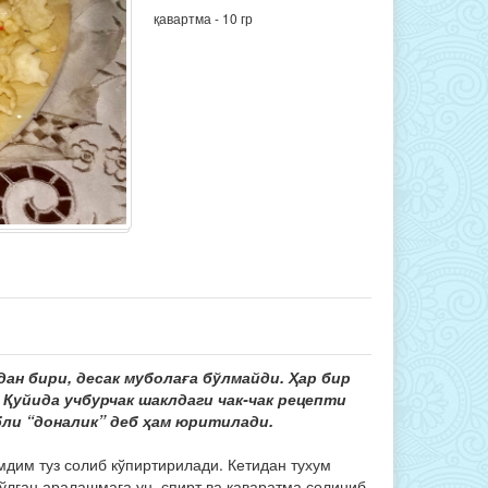
қавартма - 10 гр
ан бири, десак муболаға бўлмайди. Ҳар бир
 Қуйида учбурчак шаклдаги чак-чак рецепти
бли “доналик” деб ҳам юритилади.
мдим туз солиб кўпиртирилади. Кетидан тухум
ўлган аралашмага ун, спирт ва қаваратма солиниб,