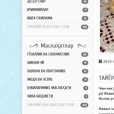
ДЕСЕРТЛАР
40
ИЧИМЛИКЛАР
17
ҚИШГА ҒАМЛАМА
20
УМУМИЙ РЕЦЕПТЛАР СОНИ
346
Маслаҳатлар
ГЎЗАЛЛИК ВА САЛОМАТЛИК
80
2015-1
ШИНАМ УЙ
19
ОШХОНА ВА ОВҚАТЛАНИШ
81
ТАЙЁ
МОДА ВА УСЛУБ
14
Чак-чак
БУВИЛАРИМИЗ МАСЛАҲАТИ
9
уй бека
ОИЛА БЮДЖЕТИ
3
билан у
УМУМИЙ МАСЛАХАТЛАР СОНИ
206
Аввал х
сариғи с