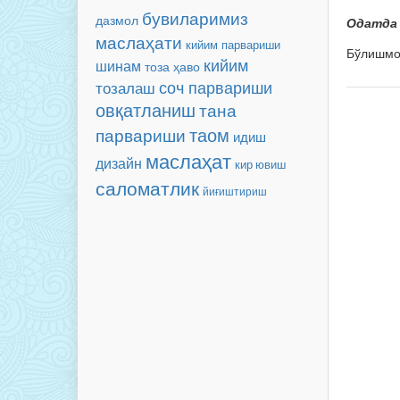
бувиларимиз
дазмол
Одатда 
маслаҳати
кийим парвариши
Бўлишм
кийим
шинам
тоза ҳаво
соч парвариши
тозалаш
овқатланиш
тана
таом
парвариши
идиш
маслаҳат
дизайн
кир ювиш
саломатлик
йиғиштириш