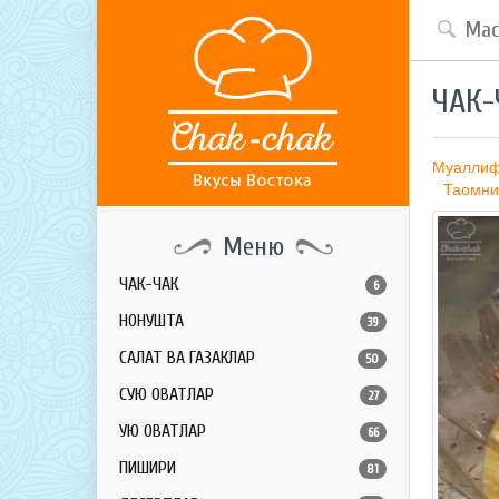
ЧАК-
Муалли
Таомни
Меню
ЧАК-ЧАК
6
НОНУШТА
39
САЛАТ ВА ГАЗАКЛАР
50
СУЮҚ ОВҚАТЛАР
27
ҚУЮҚ ОВҚАТЛАР
66
ПИШИРИҚ
81