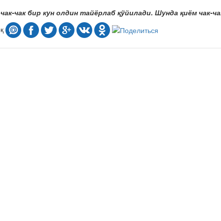
чак-чак бир кун олдин тайёрлаб қўйилади. Шунда қиём чак-ча
оқ