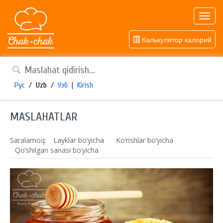
Toggl
navig
Калькулятор калорий
Рус
/
Uzb
/
Узб
|
Kirish
MASLAHATLAR
Saralamoq:
Layklar bo’yicha
Ko‘rishlar bo‘yicha
Qo’shilgan sanasi bo’yicha