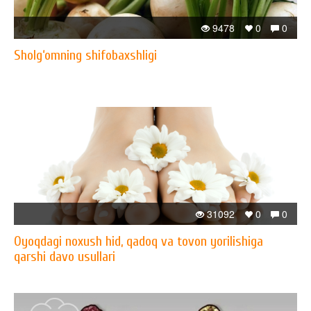
9478
0
0
Sholg‘omning shifobaxshligi
31092
0
0
Oyoqdagi noxush hid, qadoq va tovon yorilishiga
qarshi davo usullari