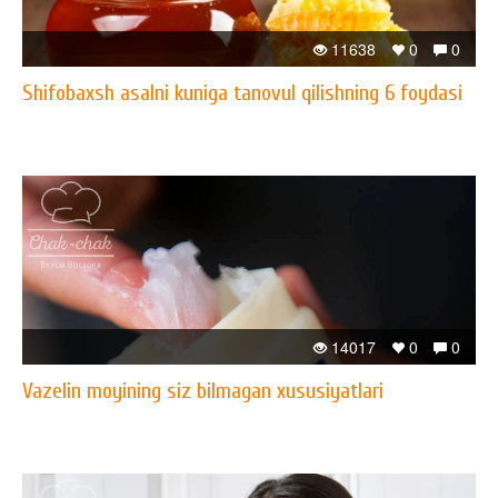
11638
0
0
Shifobaxsh asalni kuniga tanovul qilishning 6 foydasi
14017
0
0
Vazelin moyining siz bilmagan xususiyatlari