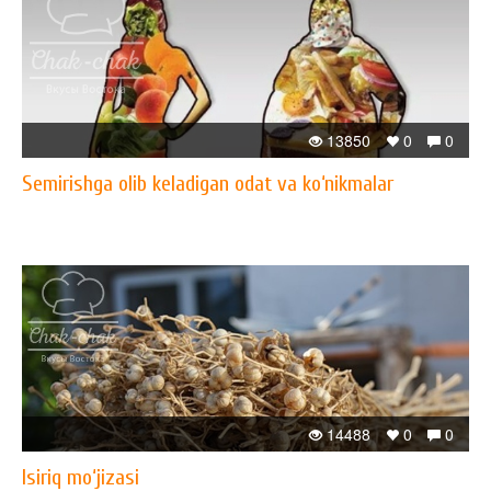
13850
0
0
Semirishga olib keladigan odat va ko‘nikmalar
14488
0
0
Isiriq mo‘jizasi