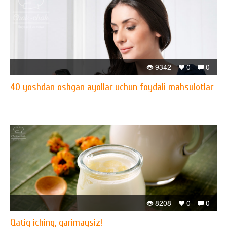
9342
0
0
40 yoshdan oshgan ayollar uchun foydali mahsulotlar
8208
0
0
Qatiq iching, qarimaysiz!