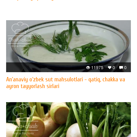
11975
0
0
An’anaviy o‘zbek sut mahsulotlari - qatiq, chakka va
ayron tayyorlash sirlari