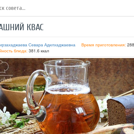
АШНИЙ КВАС
ирзахаджаева Севара Адилхаджаевна
Время приготовления:
28
йность блюда:
381.6 ккал