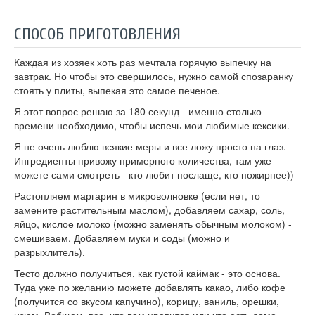
СПОСОБ ПРИГОТОВЛЕНИЯ
Каждая из хозяек хоть раз мечтала горячую выпечку на
завтрак. Но чтобы это свершилось, нужно самой спозаранку
стоять у плиты, выпекая это самое печеное.
Я этот вопрос решаю за 180 секунд - именно столько
времени необходимо, чтобы испечь мои любимые кексики.
Я не очень люблю всякие меры и все ложу просто на глаз.
Ингредиенты привожу примерного количества, там уже
можете сами смотреть - кто любит послаще, кто пожирнее))
Растопляем маргарин в микроволновке (если нет, то
замените растительным маслом), добавляем сахар, соль,
яйцо, кислое молоко (можно заменять обычным молоком) -
смешиваем. Добавляем муки и соды (можно и
разрыхлитель).
Тесто должно получиться, как густой каймак - это основа.
Туда уже по желанию можете добавлять какао, либо кофе
(получится со вкусом капучино), корицу, ваниль, орешки,
изюм. Вобщем, все, что вам нравится или что есть дома.