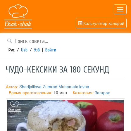
Toggl
navig
Калькулятор калорий
Рус
/
Uzb
/
Узб
|
Войти
ЧУДО-КЕКСИКИ ЗА 180 СЕКУНД
Автор:
Shadjalilova Zumrad Muhamatalievna
Время приготовления:
10 мин
Категория:
Завтрак