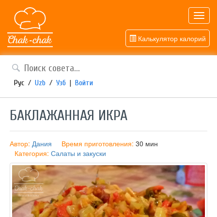
Toggl
navig
Калькулятор калорий
Рус
/
Uzb
/
Узб
|
Войти
БАКЛАЖАННАЯ ИКРА
Автор:
Дания
Время приготовления:
30 мин
Категория:
Салаты и закуски