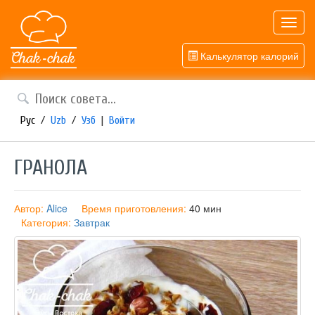
Toggl
navig
Калькулятор калорий
Рус
/
Uzb
/
Узб
|
Войти
ГРАНОЛА
Автор:
Alice
Время приготовления:
40 мин
Категория:
Завтрак