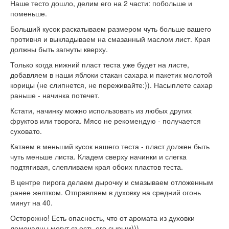
Наше тесто дошло, делим его на 2 части: побольше и
поменьше.
Больший кусок раскатываем размером чуть больше вашего
противня и выкладываем на смазанный маслом лист. Края
должны быть загнуты кверху.
Только когда нижний пласт теста уже будет на листе,
добавляем в наши яблоки стакан сахара и пакетик молотой
корицы (не слипнется, не переживайте:)). Насыплете сахар
раньше - начинка потечет.
Кстати, начинку можно использовать из любых других
фруктов или творога. Мясо не рекомендую - получается
суховато.
Катаем в меньший кусок нашего теста - пласт должен быть
чуть меньше листа. Кладем сверху начинки и слегка
подтягивая, слепливаем края обоих пластов теста.
В центре пирога делаем дырочку и смазываем отложенным
ранее желтком. Отправляем в духовку на средний огонь
минут на 40.
Осторожно! Есть опасность, что от аромата из духовки
домочадцы могут съесть его сырым)))