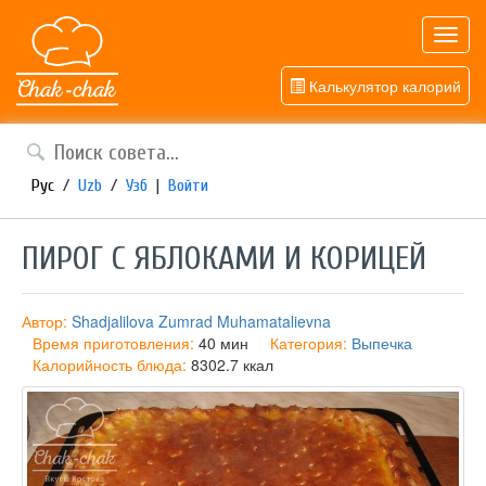
Toggl
navig
Калькулятор калорий
Рус
/
Uzb
/
Узб
|
Войти
ПИРОГ С ЯБЛОКАМИ И КОРИЦЕЙ
Автор:
Shadjalilova Zumrad Muhamatalievna
Время приготовления:
40 мин
Категория:
Выпечка
Калорийность блюда:
8302.7 ккал