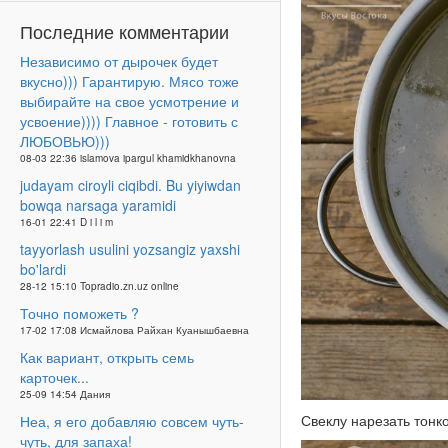
Последние комментарии
Независимо от дырочек будет
вкусно))) Гарантирую. Мясо тоже
выбирайте на свое усмотрение и
усвоение)))) Главное - готовить с
ЛЮБОВЬЮ)))
08-03 22:36 islamova ipargul khamidkhanovna
judayam ciroyli ciqibdi. Bu yiyiwdan
bowqa narsaga yaramidi
16-01 22:41 D i l i m
tayyorlash usulini yozsangiz yaxshi
bo'lardi
28-12 15:10 Topradio.zn.uz online
Точно поможеть ?
17-02 17:08 Исмайлова Райхан Куанышбаевна
Как вариант, открыть семь
карточек...
25-09 14:54 Дания
Свеклу нарезать тонко
Неа, я его добавляю совсем чуть-
чуть, для запаха!