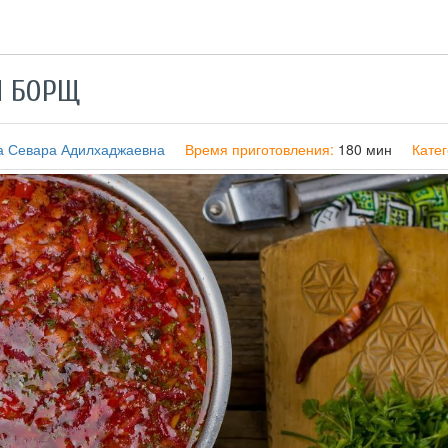
Й БОРЩ
а Севара Адилхаджаевна
Время приготовления:
180 мин
Кате