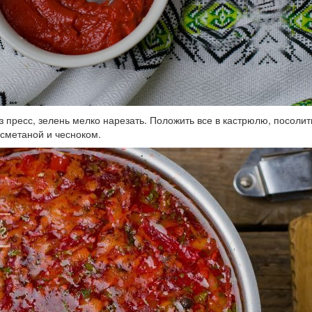
з пресс, зелень мелко нарезать. Положить все в кастрюлю, посолит
 сметаной и чесноком.