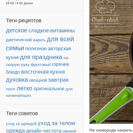
25-09 14:52 Дания
Теги рецептов
детское
сладкое
витамины
для всей
диетический
жарить
семьи
авторская
полезное
для праздника
кухня
на
горячее
скорую руку
фруктовый
восточная кухня
блюдо
духовка
завтрак
овощной
легко
оригинальное
для
пирог
начинающих
Теги советов
уход за телом
уход за одеждой
одежда
чистота
На сковороде нагреть
дизайн
свежий