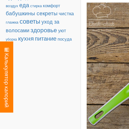
еда
комфорт
воздух
стирка
бабушкины секреты
чистка
советы
уход за
глажка
здоровье
волосами
уют
кухня
питание
посуда
уборка