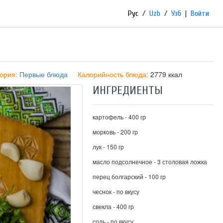
Рус
/
Uzb
/
Узб
|
Войти
гория:
Первые блюда
Калорийность блюда:
2779 ккал
ИНГРЕДИЕНТЫ
картофель - 400 гр
морковь - 200 гр
лук - 150 гр
масло подсолнечное - 3 столовая ложка
перец болгарский - 100 гр
чеснок - по вкусу
свекла - 400 гр
соль - по вкусу