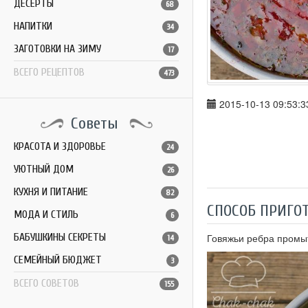
ДЕСЕРТЫ
68
НАПИТКИ
34
ЗАГОТОВКИ НА ЗИМУ
17
ВСЕГО РЕЦЕПТОВ
473
2015-10-13 09:53:3
Советы
КРАСОТА И ЗДОРОВЬЕ
24
УЮТНЫЙ ДОМ
26
КУХНЯ И ПИТАНИЕ
82
СПОСОБ ПРИГО
МОДА И СТИЛЬ
6
БАБУШКИНЫ СЕКРЕТЫ
Говяжьи ребра промыт
14
СЕМЕЙНЫЙ БЮДЖЕТ
3
ВСЕГО СОВЕТОВ
155