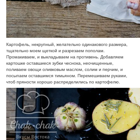
Картофель, некрупный, желательно одинакового размера,
тщательно моем щеткой и разрезаем пополам.
Промакиваем, и выкладываем на противень. Добавляем
картошке оставшиеся зубки чеснока, неочищенные,
поливаем овощи оливковым маслом, солим и перчим, и
посыпаем оставшимся тимьяном. Перемешиваем руками,
чтоб пряности хорошо распределились по картофелю.