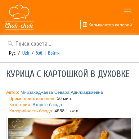
Toggl
navig
Калькулятор калорий
Рус
/
Uzb
/
Узб
|
Войти
КУРИЦА С КАРТОШКОЙ В ДУХОВКЕ
Автор:
Мирзахаджаева Севара Адилхаджаевна
Время приготовления:
50 мин
Категория:
Вторые блюда
Калорийность блюда:
4558.1 ккал