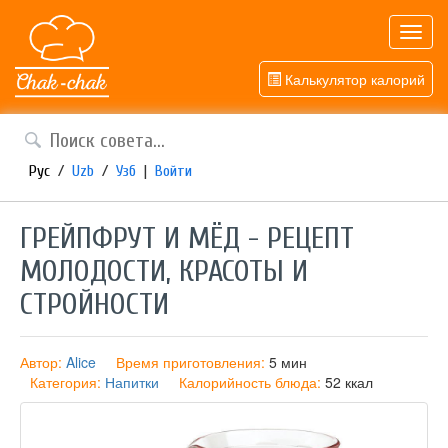
Toggl
navig
Калькулятор калорий
Рус
/
Uzb
/
Узб
|
Войти
ГРЕЙПФРУТ И МЁД - РЕЦЕПТ
МОЛОДОСТИ, КРАСОТЫ И
СТРОЙНОСТИ
Автор:
Alice
Время приготовления:
5 мин
Категория:
Напитки
Калорийность блюда:
52 ккал