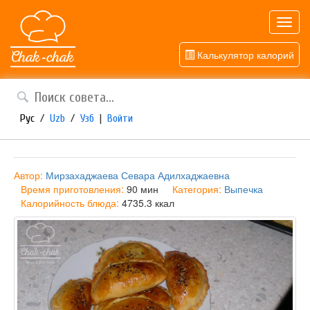
Toggl
navig
Калькулятор калорий
Рус
/
Uzb
/
Узб
|
Войти
Автор:
Мирзахаджаева Севара Адилхаджаевна
Время приготовления:
90 мин
Категория:
Выпечка
Калорийность блюда:
4735.3 ккал