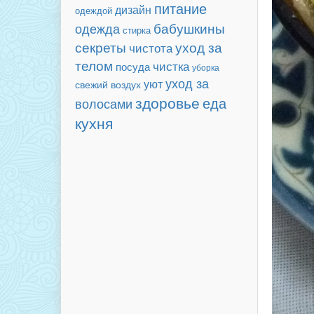
питание
дизайн
одеждой
бабушкины
одежда
стирка
секреты
уход за
чистота
телом
чистка
посуда
уборка
уход за
уют
свежий воздух
здоровье
еда
волосами
кухня