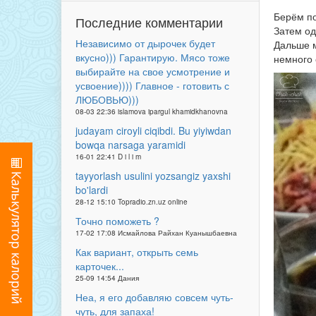
Берём по
Последние комментарии
Затем од
Независимо от дырочек будет
Дальше м
вкусно))) Гарантирую. Мясо тоже
немного 
выбирайте на свое усмотрение и
усвоение)))) Главное - готовить с
ЛЮБОВЬЮ)))
08-03 22:36 islamova ipargul khamidkhanovna
judayam ciroyli ciqibdi. Bu yiyiwdan
bowqa narsaga yaramidi
16-01 22:41 D i l i m
tayyorlash usulini yozsangiz yaxshi
bo'lardi
28-12 15:10 Topradio.zn.uz online
Точно поможеть ?
17-02 17:08 Исмайлова Райхан Куанышбаевна
Как вариант, открыть семь
карточек...
25-09 14:54 Дания
Неа, я его добавляю совсем чуть-
чуть, для запаха!