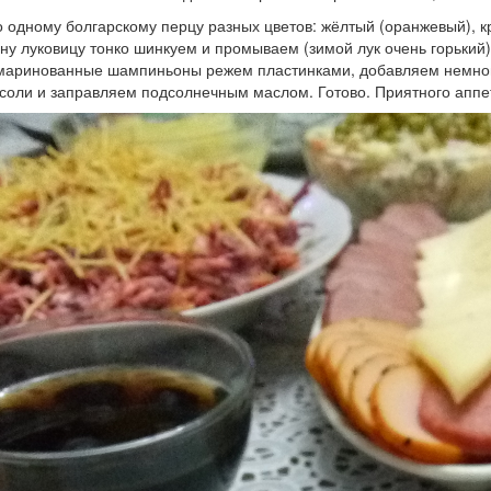
 одному болгарскому перцу разных цветов: жёлтый (оранжевый), 
ну луковицу тонко шинкуем и промываем (зимой лук очень горький
аринованные шампиньоны режем пластинками, добавляем немного 
соли и заправляем подсолнечным маслом. Готово. Приятного аппе