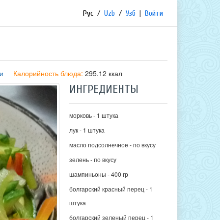
Рус
/
Uzb
/
Узб
|
Войти
и
Калорийность блюда:
295.12 ккал
ИНГРЕДИЕНТЫ
морковь - 1 штука
лук - 1 штука
масло подсолнечное - по вкусу
зелень - по вкусу
шампиньоны - 400 гр
болгарский красный перец - 1
штука
болгарский зеленый перец - 1