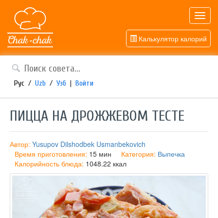
Toggl
navig
Калькулятор калорий
Рус
/
Uzb
/
Узб
|
Войти
ПИЦЦА НА ДРОЖЖЕВОМ ТЕСТЕ
Автор:
Yusupov Dilshodbek Usmanbekovich
Время приготовления:
15 мин
Категория:
Выпечка
Калорийность блюда:
1048.22 ккал