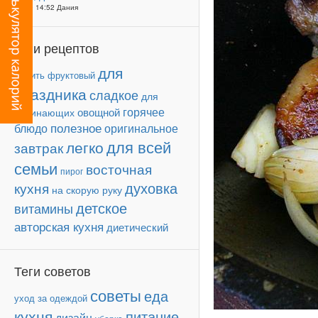
25-09 14:52 Дания
Теги рецептов
для
фруктовый
жарить
праздника
сладкое
для
горячее
овощной
начинающих
полезное
блюдо
оригинальное
для всей
легко
завтрак
семьи
восточная
пирог
духовка
кухня
на скорую руку
детское
витамины
авторская кухня
диетический
Теги советов
советы
еда
уход за одеждой
кухня
питание
дизайн