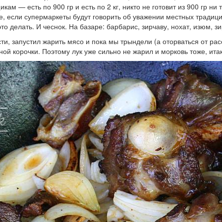
ам — есть по 900 гр и есть по 2 кг, никто не готовит из 900 гр ни 
е, если супермаркеты будут говорить об уважении местных традици
это делать. И чеснок. На базаре: барбарис, зирчаву, нохат, изюм, зи
ти, запустил жарить мясо и пока мы трындели (а оторваться от рас
ной корочки. Поэтому лук уже сильно не жарил и морковь тоже, ита