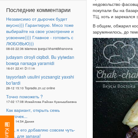
недовольство фасовщик
Последние комментарии
покупали бы на базар
ТЦ, хоть и зарекался 
Независимо от дырочек будет
вкусно))) Гарантирую. Мясо тоже
В общем, обжарил кос
выбирайте на свое усмотрение и
зарумянилось, до тем
усвоение)))) Главное - готовить с
ЛЮБОВЬЮ)))
08-03 22:36 islamova ipargul khamidkhanovna
judayam ciroyli ciqibdi. Bu yiyiwdan
bowqa narsaga yaramidi
16-01 22:41 D i l i m
tayyorlash usulini yozsangiz yaxshi
bo'lardi
28-12 15:10 Topradio.zn.uz online
Точно поможеть ?
17-02 17:08 Исмайлова Райхан Куанышбаевна
Как вариант, открыть семь
карточек...
25-09 14:54 Дания
Неа, я его добавляю совсем чуть-
чуть, для запаха!