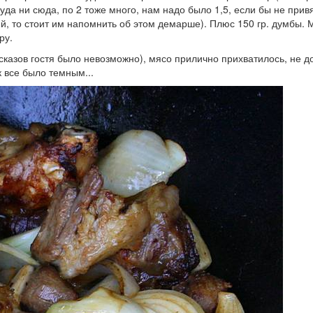
туда ни сюда, по 2 тоже много, нам надо было 1,5, если бы
не привя
й, то стоит им напомнить об этом демарше). Плюс 150 гр. думбы. 
ру.
сказов гостя было невозможно), мясо прилично прихватилось, не до
к все было темным...