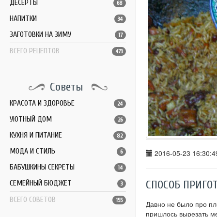
ДЕСЕРТЫ
68
НАПИТКИ
34
ЗАГОТОВКИ НА ЗИМУ
17
ВСЕГО РЕЦЕПТОВ
473
Советы
КРАСОТА И ЗДОРОВЬЕ
24
УЮТНЫЙ ДОМ
26
КУХНЯ И ПИТАНИЕ
82
МОДА И СТИЛЬ
6
2016-05-23 16:30:4
БАБУШКИНЫ СЕКРЕТЫ
14
СПОСОБ ПРИГО
СЕМЕЙНЫЙ БЮДЖЕТ
3
ВСЕГО СОВЕТОВ
155
Давно не было про пло
пришлось вырезать ме