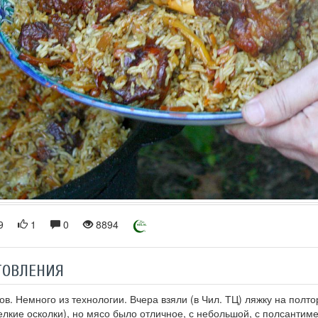
9
1
0
8894
ТОВЛЕНИЯ
в. Немного из технологии. Вчера взяли (в Чил. ТЦ) ляжку на полто
лкие осколки), но мясо было отличное, с небольшой, с полсантиме