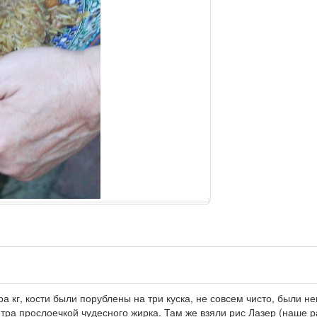
ра кг, кости были порублены на три куска, не совсем чисто, были н
тра прослоечкой чудесного жирка. Там же взяли рис Лазер (наше 