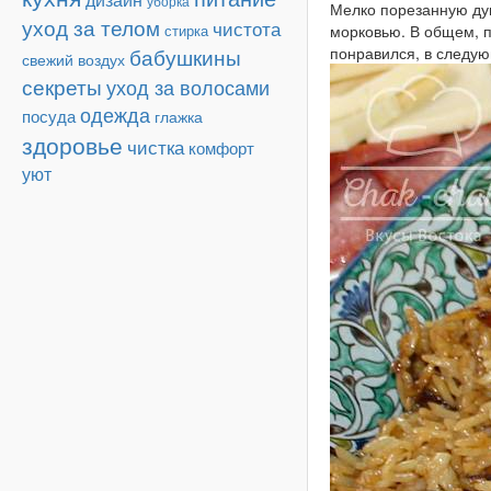
уборка
Мелко порезанную дум
уход за телом
чистота
морковью. В общем, п
стирка
понравился, в следую
бабушкины
свежий воздух
секреты
уход за волосами
одежда
посуда
глажка
здоровье
чистка
комфорт
уют