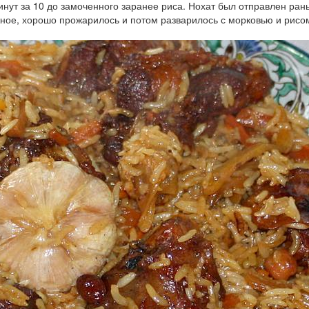
нут за 10 до замоченного заранее риса. Нохат был отправлен ран
ное, хорошо прожарилось и потом разварилось с морковью и рисом