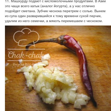
11. Машхурду подают с кисломолочными продуктами. В Азии
это чаще всего катык (аналог йогурта), а у нас отлично
подойдет сметана. Зубчик чеснока перетрем с солью. Вынем
из супа один разварившийся к тому времени сухой перчик,
удалим из него семечки, а мякоть перемешаем с чесноком.