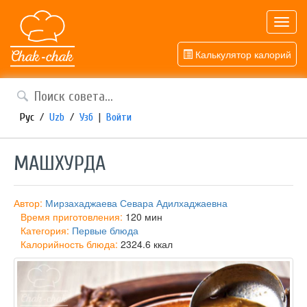
Toggl
navig
Калькулятор калорий
Рус
/
Uzb
/
Узб
|
Войти
МАШХУРДА
Автор:
Мирзахаджаева Севара Адилхаджаевна
Время приготовления:
120 мин
Категория:
Первые блюда
Калорийность блюда:
2324.6 ккал