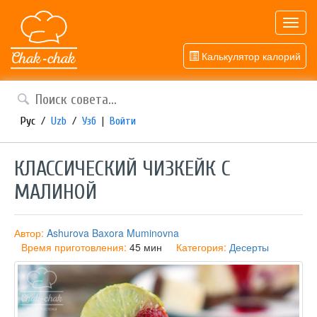
Toggl
navig
Калькулятор калорий
Рус
/
Uzb
/
Узб
|
Войти
КЛАССИЧЕСКИЙ ЧИЗКЕЙК С
МАЛИНОЙ
Автор:
Ashurova Baxora Muminovna
Время приготовления:
45 мин
Категория:
Десерты