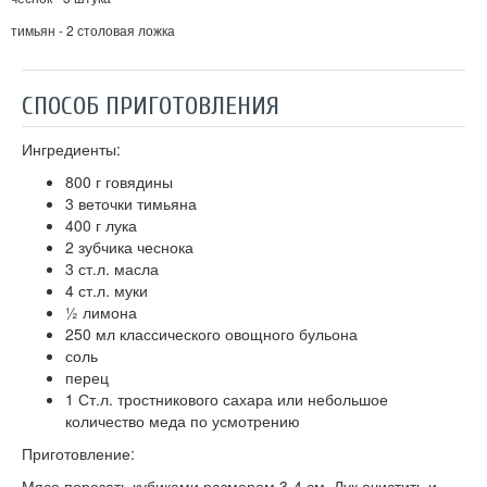
тимьян - 2 столовая ложка
СПОСОБ ПРИГОТОВЛЕНИЯ
Ингредиенты:
800 г говядины
3 веточки тимьяна
400 г лука
2 зубчика чеснока
3 ст.л. масла
4 ст.л. муки
½ лимона
250 мл классического овощного бульона
соль
перец
1 Ст.л. тростникового сахара или небольшое
количество меда по усмотрению
Приготовление:
Мясо порезать кубиками размером 3-4 см. Лук очистить и