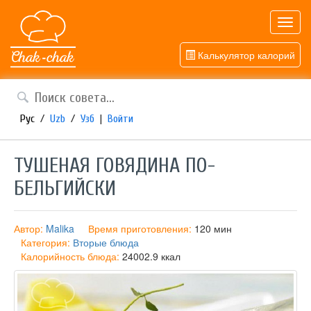
Toggl
navig
Калькулятор калорий
Рус
/
Uzb
/
Узб
|
Войти
ТУШЕНАЯ ГОВЯДИНА ПО-
БЕЛЬГИЙСКИ
Автор:
Malika
Время приготовления:
120 мин
Категория:
Вторые блюда
Калорийность блюда:
24002.9 ккал