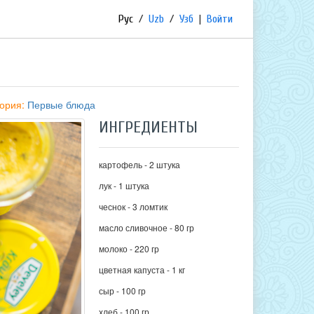
Рус
/
Uzb
/
Узб
|
Войти
гория:
Первые блюда
ИНГРЕДИЕНТЫ
картофель - 2 штука
лук - 1 штука
чеснок - 3 ломтик
масло сливочное - 80 гр
молоко - 220 гр
цветная капуста - 1 кг
сыр - 100 гр
хлеб - 100 гр