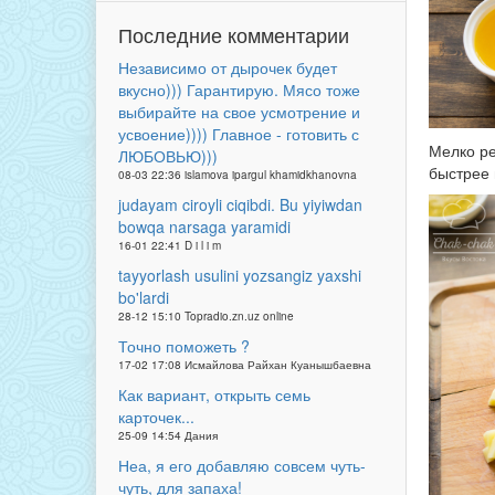
Последние комментарии
Независимо от дырочек будет
вкусно))) Гарантирую. Мясо тоже
выбирайте на свое усмотрение и
усвоение)))) Главное - готовить с
Мелко ре
ЛЮБОВЬЮ)))
быстрее 
08-03 22:36 islamova ipargul khamidkhanovna
judayam ciroyli ciqibdi. Bu yiyiwdan
bowqa narsaga yaramidi
16-01 22:41 D i l i m
tayyorlash usulini yozsangiz yaxshi
bo'lardi
28-12 15:10 Topradio.zn.uz online
Точно поможеть ?
17-02 17:08 Исмайлова Райхан Куанышбаевна
Как вариант, открыть семь
карточек...
25-09 14:54 Дания
Неа, я его добавляю совсем чуть-
чуть, для запаха!