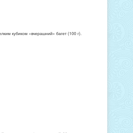
елким кубиком «вчерашний» багет (100 г).