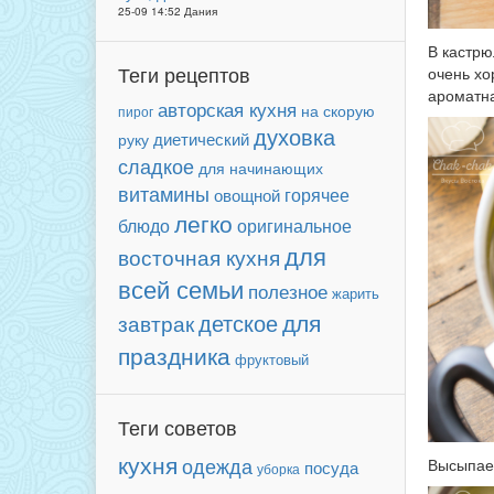
25-09 14:52 Дания
В кастрю
Теги рецептов
очень хо
ароматна
авторская кухня
на скорую
пирог
духовка
диетический
руку
сладкое
для начинающих
витамины
горячее
овощной
легко
блюдо
оригинальное
для
восточная кухня
всей семьи
полезное
жарить
для
детское
завтрак
праздника
фруктовый
Теги советов
кухня
одежда
Высыпаем
посуда
уборка