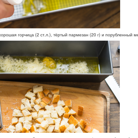
хорошая горчица (2 ст.л.), тёртый пармезан (20 г) и порубленный м