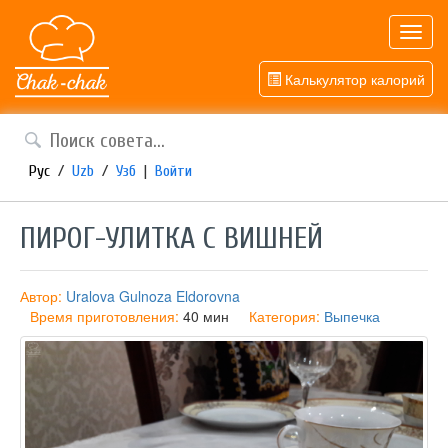
Toggl
navig
Калькулятор калорий
Рус
/
Uzb
/
Узб
|
Войти
ПИРОГ-УЛИТКА С ВИШНЕЙ
Автор:
Uralova Gulnoza Eldorovna
Время приготовления:
40 мин
Категория:
Выпечка