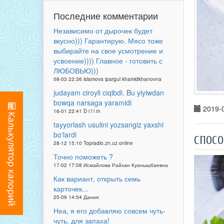
Последние комментарии
Независимо от дырочек будет
вкусно))) Гарантирую. Мясо тоже
выбирайте на свое усмотрение и
усвоение)))) Главное - готовить с
ЛЮБОВЬЮ)))
08-03 22:36 islamova ipargul khamidkhanovna
judayam ciroyli ciqibdi. Bu yiyiwdan
bowqa narsaga yaramidi
2019-0
16-01 22:41 D i l i m
tayyorlash usulini yozsangiz yaxshi
bo'lardi
СПОСО
28-12 15:10 Topradio.zn.uz online
Точно поможеть ?
17-02 17:08 Исмайлова Райхан Куанышбаевна
Как вариант, открыть семь
карточек...
25-09 14:54 Дания
Неа, я его добавляю совсем чуть-
чуть, для запаха!