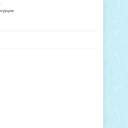
.
огурцов.