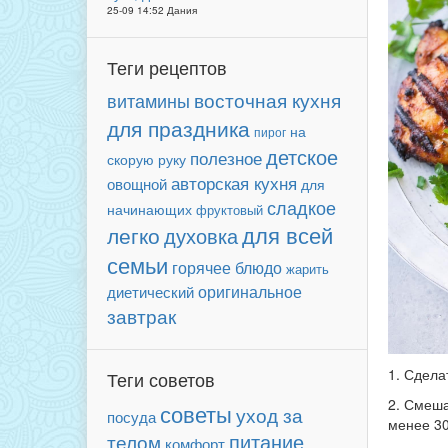
25-09 14:52 Дания
Теги рецептов
восточная кухня
витамины
для праздника
на
пирог
детское
полезное
скорую руку
авторская кухня
овощной
для
сладкое
начинающих
фруктовый
для всей
легко
духовка
семьи
горячее блюдо
жарить
оригинальное
диетический
завтрак
1. Сдела
Теги советов
2. Смеша
советы
уход за
посуда
менее 30
питание
телом
комфорт