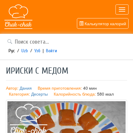
Toggl
navig
Калькулятор калорий
Рус
/
Uzb
/
Узб
|
Войти
ИРИСКИ С МЕДОМ
Автор:
Дания
Время приготовления:
40 мин
Категория:
Десерты
Калорийность блюда:
580 ккал