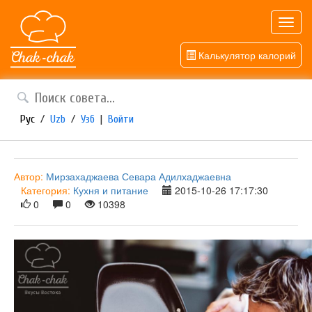
Toggl
navig
Калькулятор калорий
Рус
/
Uzb
/
Узб
|
Войти
Автор:
Мирзахаджаева Севара Адилхаджаевна
Категория:
Кухня и питание
2015-10-26 17:17:30
0
0
10398