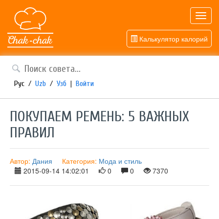
Toggl
navig
Калькулятор калорий
Рус
/
Uzb
/
Узб
|
Войти
ПОКУПАЕМ РЕМЕНЬ: 5 ВАЖНЫХ
ПРАВИЛ
Автор:
Дания
Категория:
Мода и стиль
2015-09-14 14:02:01
0
0
7370