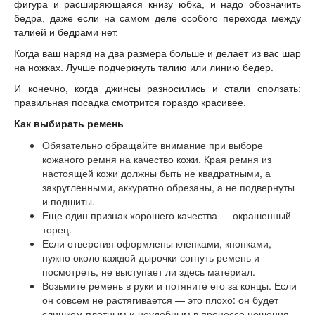
фигура и расширяющаяся книзу юбка, и надо обозначить
бедра, даже если на самом деле особого перехода между
талией и бедрами нет.
Когда ваш наряд на два размера больше и делает из вас шар
на ножках. Лучше подчеркнуть талию или линию бедер.
И конечно, когда джинсы разносились и стали сползать:
правильная посадка смотрится гораздо красивее.
Как выбирать ремень
Обязательно обращайте внимание при выборе
кожаного ремня на качество кожи. Края ремня из
настоящей кожи должны быть не квадратными, а
закругленными, аккуратно обрезаны, а не подвернуты
и подшиты.
Еще один признак хорошего качества — окрашенный
торец.
Если отверстия оформлены клепками, кнопками,
нужно около каждой дырочки согнуть ремень и
посмотреть, не выступает ли здесь материал.
Возьмите ремень в руки и потяните его за концы. Если
он совсем не растягивается — это плохо: он будет
слишком плотным и неудобным в процессе ношения.