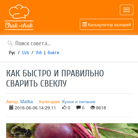
Toggl
navig
Калькулятор калорий
Рус
/
Uzb
/
Узб
|
Войти
КАК БЫСТРО И ПРАВИЛЬНО
СВАРИТЬ СВЕКЛУ
Автор:
Malika
Категория:
Кухня и питание
2016-06-06 14:29:11
0
0
8618