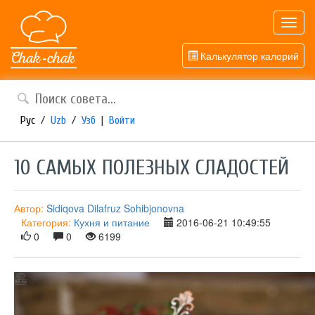
Toggl
navig
Калькулятор калорий
Рус
/
Uzb
/
Узб
|
Войти
10 САМЫХ ПОЛЕЗНЫХ СЛАДОСТЕЙ
Автор:
Sidiqova Dilafruz Sohibjonovna
Категория:
Кухня и питание
2016-06-21 10:49:55
0
0
6199