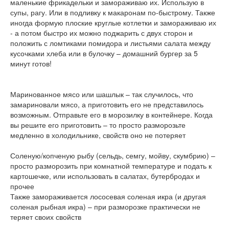
маленькие фрикадельки и замораживаю их. Использую в
супы, рагу. Или в подливку к макаронам по-быстрому. Также
иногда формую плоские круглые котлетки и замораживаю их
- а потом быстро их можно поджарить с двух сторон и
положить с ломтиками помидора и листьями салата между
кусочками хлеба или в булочку – домашний бургер за 5
минут готов!
Маринованное мясо или шашлык – так случилось, что
замариновали мясо, а приготовить его не представилось
возможным. Отправьте его в морозилку в контейнере. Когда
вы решите его приготовить – то просто разморозьте
медленно в холодильнике, свойств оно не потеряет
Соленую/копченую рыбу (сельдь, семгу, мойву, скумбрию) –
просто разморозить при комнатной температуре и подать к
картошечке, или использовать в салатах, бутербродах и
прочее
Также замораживается лососевая соленая икра (и другая
соленая рыбная икра) – при разморозке практически не
теряет своих свойств