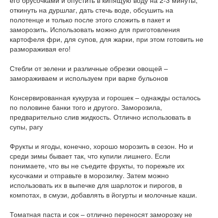
его брусочками и опустить в кипящую воду на 2-3 минуты,
откинуть на дуршлаг, дать стечь воде, обсушить на
полотенце и только после этого сложить в пакет и
заморозить. Использовать можно для приготовления
картофеля фри, для супов, для жарки, при этом готовить не
размораживая его!
Стебли от зелени и различные обрезки овощей –
замораживаем и используем при варке бульонов
Консервированная кукуруза и горошек – однажды осталось
по половине банки того и другого. Заморозила,
предварительно слив жидкость. Отлично использовать в
супы, рагу
Фрукты и ягоды, конечно, хорошо морозить в сезон. Но и
среди зимы бывает так, что купили лишнего. Если
понимаете, что вы не съедите фрукты, то порежьте их
кусочками и отправьте в морозилку. Затем можно
использовать их в выпечке для шарлоток и пирогов, в
компотах, в смузи, добавлять в йогурты и молочные каши.
Томатная паста и сок – отлично переносят заморозку не