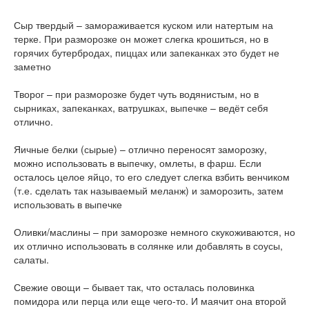
Сыр твердый – замораживается куском или натертым на
терке. При разморозке он может слегка крошиться, но в
горячих бутербродах, пиццах или запеканках это будет не
заметно
Творог – при разморозке будет чуть водянистым, но в
сырниках, запеканках, ватрушках, выпечке – ведёт себя
отлично.
Яичные белки (сырые) – отлично переносят заморозку,
можно использовать в выпечку, омлеты, в фарш. Если
осталось целое яйцо, то его следует слегка взбить венчиком
(т.е. сделать так называемый меланж) и заморозить, затем
использовать в выпечке
Оливки/маслины – при заморозке немного скукоживаются, но
их отлично использовать в солянке или добавлять в соусы,
салаты.
Свежие овощи – бывает так, что осталась половинка
помидора или перца или еще чего-то. И маячит она второй