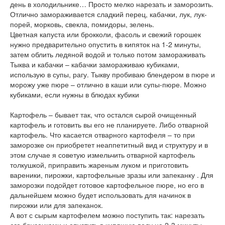
день в холодильнике… Просто мелко нарезать и заморозить.
Отлично замораживается сладкий перец, кабачки, лук, лук-
порей, морковь, свекла, помидоры, зелень.
Цветная капуста или брокколи, фасоль и свежий горошек
нужно предварительно опустить в кипяток на 1-2 минуты,
затем облить ледяной водой и только потом замораживать
Тыква и кабачки – кабачки замораживаю кубиками,
использую в супы, рагу. Тыкву пробиваю блендером в пюре и
морожу уже пюре – отлично в каши или супы-пюре. Можно
кубиками, если нужны в блюдах кубики
Картофель – бывает так, что остался сырой очищенный
картофель и готовить вы его не планируете. Либо отварной
картофель. Что касается отварного картофеля – то при
заморозке он приобретет неаппетитный вид и структуру и в
этом случае я советую измельчить отварной картофель
толкушкой, приправить жареным луком и приготовить
вареники, пирожки, картофельные зразы или запеканку . Для
заморозки подойдет готовое картофельное пюре, но его в
дальнейшем можно будет использовать для начинок в
пирожки или для запеканок.
А вот с сырым картофелем можно поступить так: нарезать