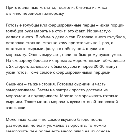
Приготовленные котлеты, тефтели, биточки из мяса –
отлично переносят заморозку
Готовые голубцы или фаршированные перцы – из-за порции
голубцов руки марать не стоит, это факт. Их зачастую
делают много. Я обычно делаю так. Готовлю много голубцов,
оставляю столько, сколько хочу приготовить на 1 раз, а
остальные сырыми фасую в плёнку по 4 штуки и в
морозилку. Очень выручает, если по-быстрому нужен ужин.
На сковороду бросаю их прямо замороженными, обжариваю
с 2х сторон, заливаю любым соусом и через 20-30 минут
ужин готов. Тоже самое с фаршированными перцами
Сырники – та же история. Готовим сырники и часть
замораживаем. Затем на завтрак просто достаем из
морозилки и поджариваем. Можно замораживать готовые
сырники. Также можно морозить куски готовой творожной
запеканки
Молочные каши – не самое вкусное блюдо после
разморозки, но если уж жалко выбросить, то можно
заморозить, тем более есть много блюд на их основе