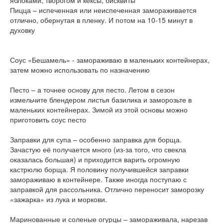
яблоками, творогом и кексы, бисквиты
Пицца – испеченная или неиспеченная замораживается
отлично, обернутая в пленку. И потом на 10-15 минут в
духовку
Соус «Бешамель» - замораживаю в маленьких контейнерах,
затем можно использовать по назначению
Песто – а точнее основу для песто. Летом в сезон
измельчите блендером листья базилика и заморозьте в
маленьких контейнерах. Зимой из этой основы можно
приготовить соус песто
Заправки для супа – особенно заправка для борща.
Зачастую её получается много (из-за того, что свекла
оказалась большая) и приходится варить огромную
кастрюлю борща. Я половину получившейся заправки
замораживаю в контейнере. Также иногда поступаю с
заправкой для рассольника. Отлично переносит заморозку
«зажарка» из лука и моркови.
Маринованные и соленые огурцы – замораживала, нарезав