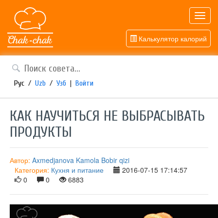
Toggl
navig
Калькулятор калорий
Рус
/
Uzb
/
Узб
|
Войти
КАК НАУЧИТЬСЯ НЕ ВЫБРАСЫВАТЬ
ПРОДУКТЫ
Автор:
Axmedjanova Kamola Bobir qizi
Категория:
Кухня и питание
2016-07-15 17:14:57
0
0
6883