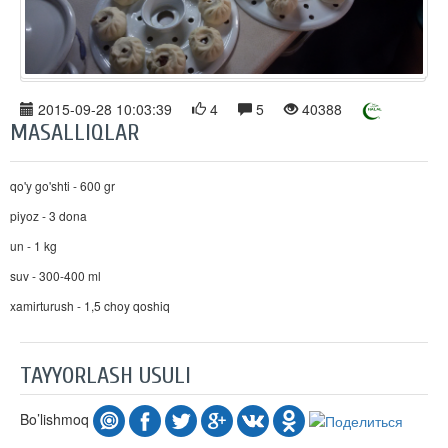
2015-09-28 10:03:39
4
5
40388
MASALLIQLAR
qo'y go'shti - 600 gr
piyoz - 3 dona
un - 1 kg
suv - 300-400 ml
xamirturush - 1,5 choy qoshiq
TAYYORLASH USULI
Bo’lishmoq