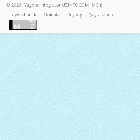
© 2026 “Yagona integrator UZINFOCOM” MChJ
Loyiha haqida
Qoidalar
Reyting
Qayta aloqa