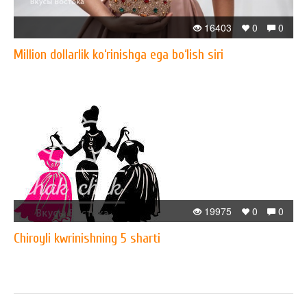
16403
0
0
Million dollarlik ko‘rinishga ega bo‘lish siri
19975
0
0
Chiroyli kwrinishning 5 sharti