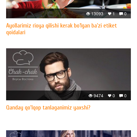
13093
1
0
Ayollarimiz rioya qilishi kerak bo‘lgan ba’zi etiket
qoidalari
9474
0
0
Qanday qo'lqop tanlaganimiz yaxshi?