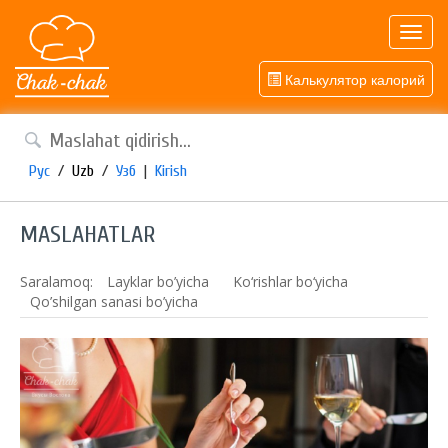
Toggl
navig
Калькулятор калорий
Рус
/
Uzb
/
Узб
|
Kirish
MASLAHATLAR
Saralamoq:
Layklar bo’yicha
Ko‘rishlar bo‘yicha
Qo’shilgan sanasi bo’yicha