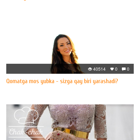
40514
0
0
​Qomatga mos yubka - sizga qay biri yarashadi?