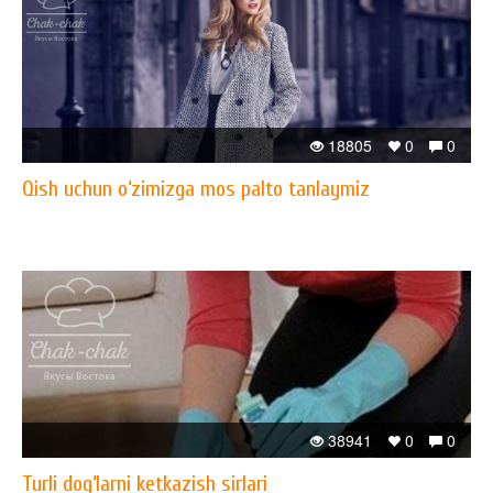
18805
0
0
Qish uchun o‘zimizga mos palto tanlaymiz
38941
0
0
Turli dog‘larni ketkazish sirlari