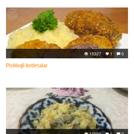
15327
1
0
Pishloqli kotletalar
13020
0
0