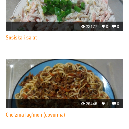
22177
0
0
Sosiskali salat
25445
1
0
Cho'zma lag'mon (qovurma)