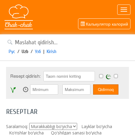
Toggl
navig
Калькулятор калорий
Рус
/
Uzb
/
Узб
|
Kirish
Resept qidirish:
RESEPTLAR
Saralamoq:
Layklar bo’yicha
Ko‘rishlar bo‘yicha
Qo’shilgan sanasi bo’yicha