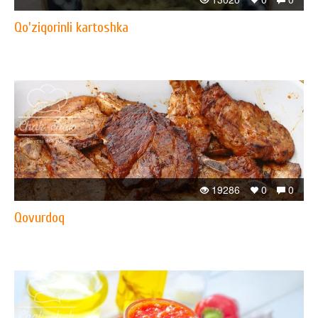
Qo'ziqorinli kartoshka
19286
0
0
Qovurdoq