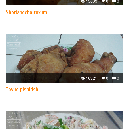
15633
0
0
Shotlandcha tuxum
16321
0
0
Tovuq pishirish