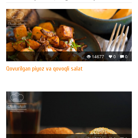
14677
0
0
Qovurilgan piyoz va qovoqli salat