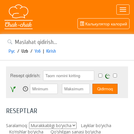
Toggl
navig
Калькулятор калорий
Рус
/
Uzb
/
Узб
|
Kirish
Resept qidirish:
RESEPTLAR
Saralamoq:
Layklar bo’yicha
Ko‘rishlar bo‘yicha
Qo’shilgan sanasi bo’yicha