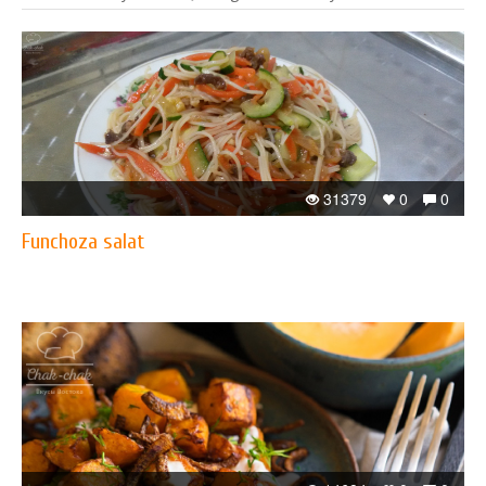
31379
0
0
Funchoza salat