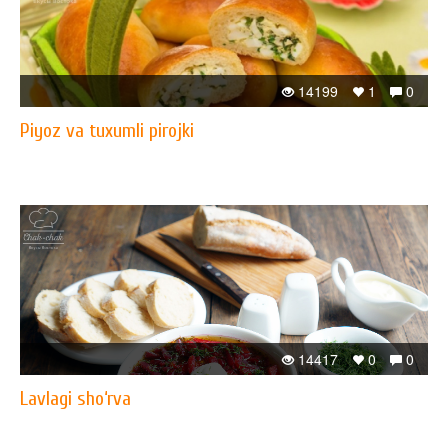
14199
1
0
Piyoz va tuxumli pirojki
14417
0
0
Lavlagi sho‘rva