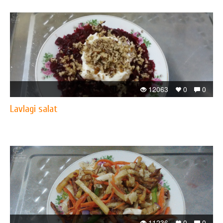
12063
0
0
Lavlagi salat
11236
0
0