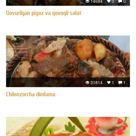
14684
0
0
Qovurilgan piyoz va qovoqli salat
31814
1
1
Chilonzorcha dimlama