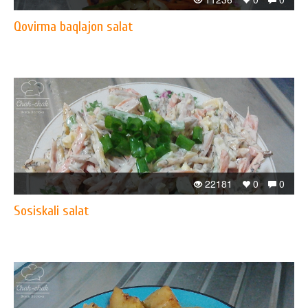
Qovirma baqlajon salat
22181
0
0
Sosiskali salat