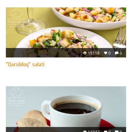
15118
0
0
"Qarsildoq" salati
11047
0
0