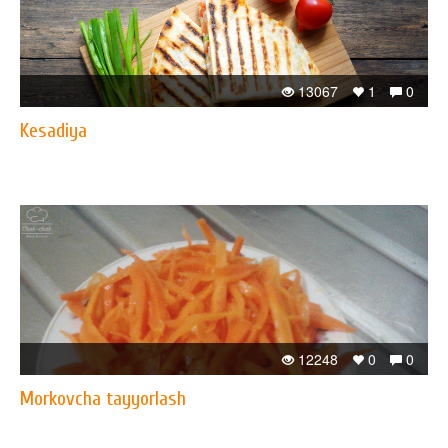
13067
1
0
Kesadiya
12248
0
0
Morkovcha tayyorlash