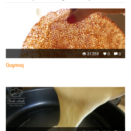
31359
0
0
Quymoq