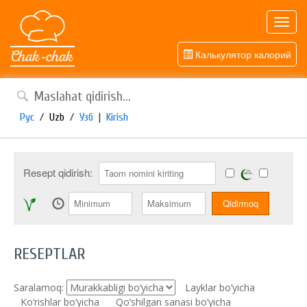
Toggl
navig
Калькулятор калорий
Рус
/
Uzb
/
Узб
|
Kirish
Resept qidirish:
RESEPTLAR
Saralamoq:
Layklar bo’yicha
Ko‘rishlar bo‘yicha
Qo’shilgan sanasi bo’yicha