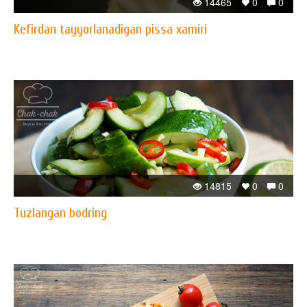
14465
0
0
Kefirdan tayyorlanadigan pissa xamiri
14815
0
0
Tuzlangan bodring