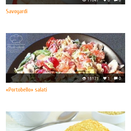
Savoyardi
18171
1
0
«Portobello» salati