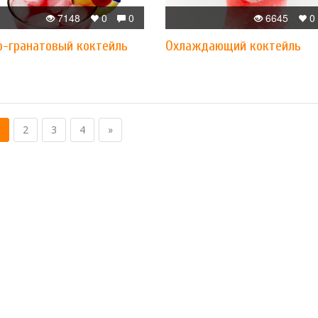
7148
0
0
6645
0
о-гранатовый коктейль
Охлаждающий коктейль
2
3
4
»