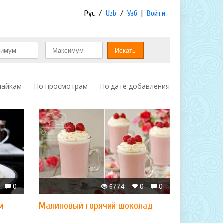
Рус
/
Uzb
/
Узб
|
Войти
лайкам
По просмотрам
По дате добавления
0
6774
0
0
м
​Малиновый горячий шоколад