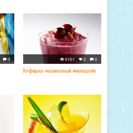
0
6151
0
0
Кефирно-малиновый милкшейк