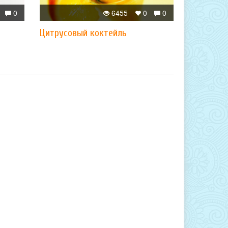
0
6455
0
0
Цитрусовый коктейль