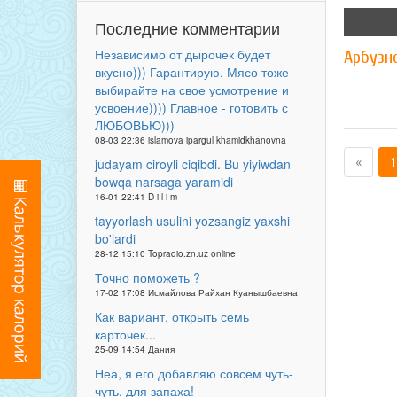
Последние комментарии
Независимо от дырочек будет
Арбузн
вкусно))) Гарантирую. Мясо тоже
выбирайте на свое усмотрение и
усвоение)))) Главное - готовить с
ЛЮБОВЬЮ)))
08-03 22:36 islamova ipargul khamidkhanovna
«
1
judayam ciroyli ciqibdi. Bu yiyiwdan
bowqa narsaga yaramidi
16-01 22:41 D i l i m
tayyorlash usulini yozsangiz yaxshi
bo'lardi
28-12 15:10 Topradio.zn.uz online
Точно поможеть ?
17-02 17:08 Исмайлова Райхан Куанышбаевна
Как вариант, открыть семь
карточек...
25-09 14:54 Дания
Неа, я его добавляю совсем чуть-
чуть, для запаха!