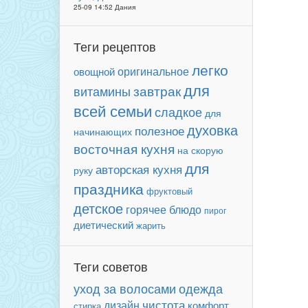
25-09 14:52 Дания
Теги рецептов
легко
оригинальное
овощной
для
завтрак
витамины
всей семьи
сладкое
для
духовка
полезное
начинающих
восточная кухня
на скорую
для
авторская кухня
руку
праздника
фруктовый
детское
горячее блюдо
пирог
диетический
жарить
Теги советов
уход за волосами
одежда
чистота
дизайн
комфорт
стирка