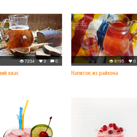
7234
0
0
8195
0
ий квас
Напиток из райхона