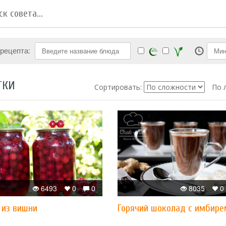
 рецепта:
ТКИ
Сортировать:
По 
6493
0
0
8035
0
 из вишни
Горячий шоколад с имбире