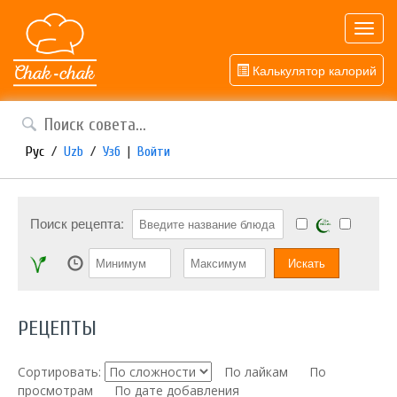
Toggl
navig
Калькулятор калорий
Рус
/
Uzb
/
Узб
|
Войти
Поиск рецепта:
РЕЦЕПТЫ
Сортировать:
По лайкам
По
просмотрам
По дате добавления