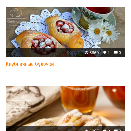
6660
1
0
Клубничные булочки​
6967
0
0