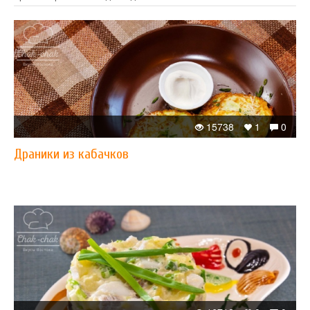
15738
1
0
Драники из кабачков