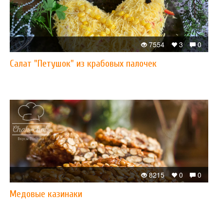
7554
3
0
Салат "Петушок" из крабовых палочек
8215
0
0
​Медовые казинаки