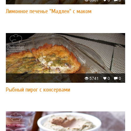
​Лимонное печенье "Мадлен" с маком
5741
0
0
Рыбный пирог с консервами