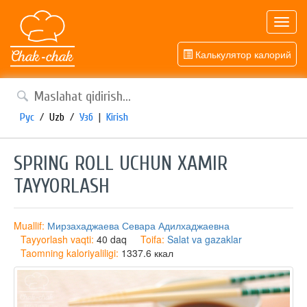
Toggl
navig
Калькулятор калорий
Рус
/
Uzb
/
Узб
|
Kirish
​SPRING ROLL UCHUN XAMIR
TAYYORLASH
Muallif:
Мирзахаджаева Севара Адилхаджаевна
Tayyorlash vaqti:
40 daq
Toifa:
Salat va gazaklar
Taomning kaloriyaliligi:
1337.6 ккал