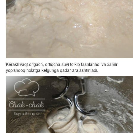
Kerakli vaqt o‘tgach, ortiqcha suvi to‘kib tashlanadi va xamir
yopishqoq holatga kelgunga qadar aralashtiriladi.