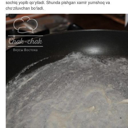
sochiq yopib qo‘yiladi. Shunda pishgan xamir yumshoq va
cho‘ziluvchan bo‘ladi.