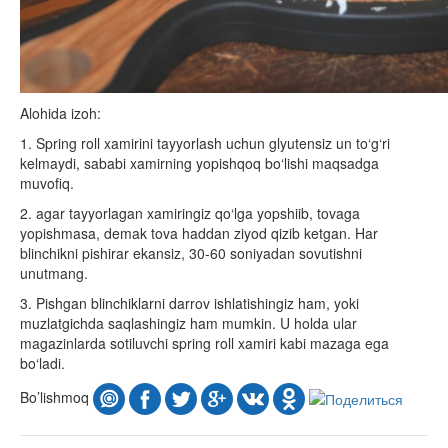
Alohida izoh:
1. Spring roll xamirini tayyorlash uchun glyutensiz un to‘g‘ri
kelmaydi, sababi xamirning yopishqoq bo‘lishi maqsadga
muvofiq.
2. agar tayyorlagan xamiringiz qo‘lga yopshiib, tovaga
yopishmasa, demak tova haddan ziyod qizib ketgan. Har
blinchikni pishirar ekansiz, 30-60 soniyadan sovutishni
unutmang.
3. Pishgan blinchiklarni darrov ishlatishingiz ham, yoki
muzlatgichda saqlashingiz ham mumkin. U holda ular
magazinlarda sotiluvchi spring roll xamiri kabi mazaga ega
bo‘ladi.
Bo’lishmoq