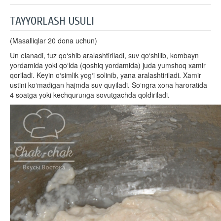
TAYYORLASH USULI
(Masalliqlar 20 dona uchun)
Un elanadi, tuz qo‘shib aralashtiriladi, suv qo‘shilib, kombayn
yordamida yoki qo‘lda (qoshiq yordamida) juda yumshoq xamir
qoriladi. Keyin o‘simlik yog‘i solinib, yana aralashtiriladi. Xamir
ustini ko‘madigan hajmda suv quyiladi. So‘ngra xona haroratida
4 soatga yoki kechqurunga sovutgachda qoldiriladi.