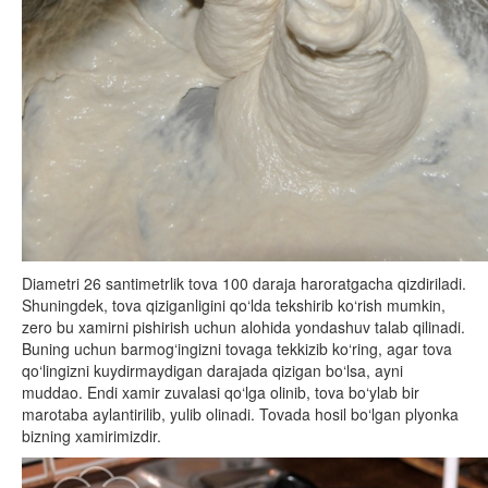
Diametri 26 santimetrlik tova 100 daraja haroratgacha qizdiriladi.
Shuningdek, tova qiziganligini qo‘lda tekshirib ko‘rish mumkin,
zero bu xamirni pishirish uchun alohida yondashuv talab qilinadi.
Buning uchun barmog‘ingizni tovaga tekkizib ko‘ring, agar tova
qo‘lingizni kuydirmaydigan darajada qizigan bo‘lsa, ayni
muddao. Endi xamir zuvalasi qo‘lga olinib, tova bo‘ylab bir
marotaba aylantirilib, yulib olinadi. Tovada hosil bo‘lgan plyonka
bizning xamirimizdir.