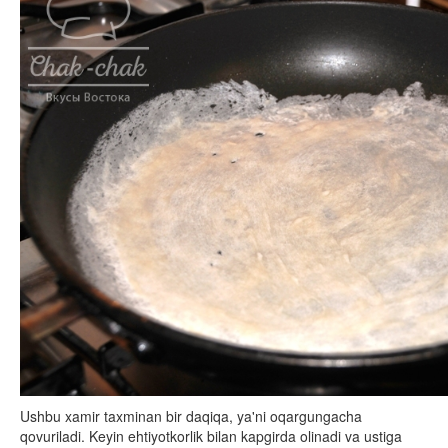
Ushbu xamir taxminan bir daqiqa, ya'ni oqargungacha
qovuriladi. Keyin ehtiyotkorlik bilan kapgirda olinadi va ustiga