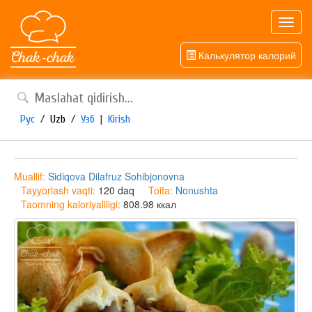
Toggl
navig
Калькулятор калорий
Рус
/
Uzb
/
Узб
|
Kirish
Muallif:
Sidiqova Dilafruz Sohibjonovna
Tayyorlash vaqti:
120 daq
Toifa:
Nonushta
Taomning kaloriyaliligi:
808.98 ккал