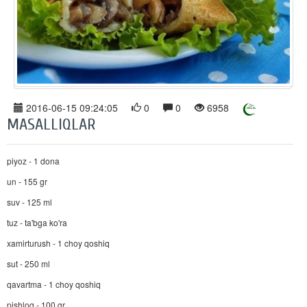
2016-06-15 09:24:05
0
0
6958
MASALLIQLAR
piyoz - 1 dona
un - 155 gr
suv - 125 ml
tuz - ta'bga ko'ra
xamirturush - 1 choy qoshiq
sut - 250 ml
qavartma - 1 choy qoshiq
pishloq - 100 gr