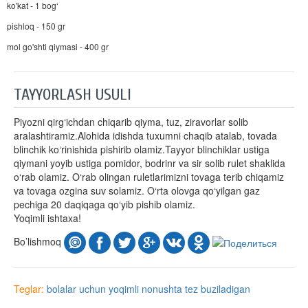
ko'kat - 1 bog‘
pishloq - 150 gr
mol go'shti qiymasi - 400 gr
TAYYORLASH USULI
Piyozni qirg‘ichdan chiqarib qiyma, tuz, ziravorlar solib
aralashtiramiz.Alohida idishda tuxumni chaqib atalab, tovada
blinchik ko‘rinishida pishirib olamiz.Tayyor blinchiklar ustiga
qiymani yoyib ustiga pomidor, bodrinr va sir solib rulet shaklida
o‘rab olamiz. O‘rab olingan ruletlarimizni tovaga terib chiqamiz
va tovaga ozgina suv solamiz. O‘rta olovga qo‘yilgan gaz
pechiga 20 daqiqaga qo‘yib pishib olamiz.
Yoqimli ishtaxa!
Bo’lishmoq
Teglar:
bolalar uchun
yoqimli
nonushta
tez buziladigan