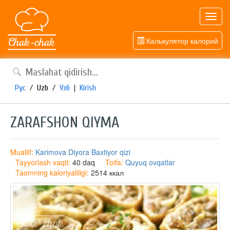
Toggl
navig
Калькулятор калорий
Рус
/
Uzb
/
Узб
|
Kirish
ZARAFSHON QIYMA
Muallif:
Karimova Diyora Baxtiyor qizi
Tayyorlash vaqti:
40 daq
Toifa:
Quyuq ovqatlar
Taomning kaloriyaliligi:
2514 ккал