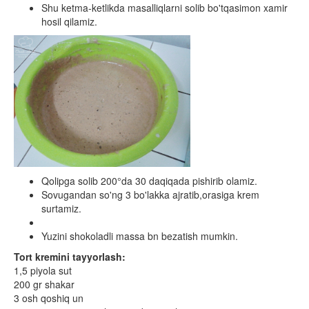
Shu ketma-ketlikda masalliqlarni solib bo'tqasimon xamir
hosil qilamiz.
Qolipga solib 200°da 30 daqiqada pishirib olamiz.
Sovugandan so'ng 3 bo'lakka ajratib,orasiga krem
surtamiz.
Yuzini shokoladli massa bn bezatish mumkin.
Tort kremini tayyorlash:
1,5 piyola sut
200 gr shakar
3 osh qoshiq un