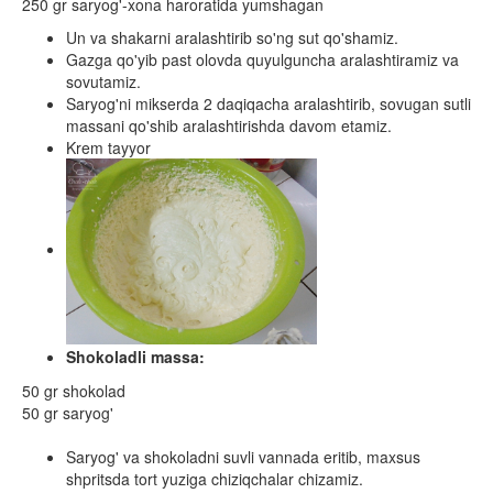
250 gr saryog'-xona haroratida yumshagan
Un va shakarni aralashtirib so'ng sut qo'shamiz.
Gazga qo'yib past olovda quyulguncha aralashtiramiz va
sovutamiz.
Saryog'ni mikserda 2 daqiqacha aralashtirib, sovugan sutli
massani qo'shib aralashtirishda davom etamiz.
Krem tayyor
Shokoladli massa:
50 gr shokolad
50 gr saryog'
Saryog' va shokoladni suvli vannada eritib, maxsus
shpritsda tort yuziga chiziqchalar chizamiz.