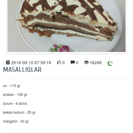
2016-09-10 07:39:18
0
0
16248
MASALLIQLAR
un - 115 gr
shakar - 150 gr
tuxum - 6 dona
kakao kukuni - 25 gr
margarin - 40 gr