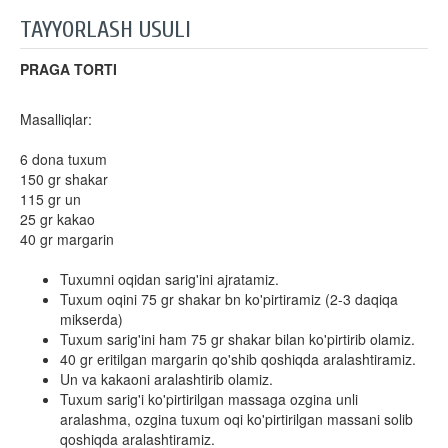
TAYYORLASH USULI
PRAGA TORTI
Masalliqlar:
6 dona tuxum
150 gr shakar
115 gr un
25 gr kakao
40 gr margarin
Tuxumni oqidan sarig'ini ajratamiz.
Tuxum oqini 75 gr shakar bn ko'pirtiramiz (2-3 daqiqa
mikserda)
Tuxum sarig'ini ham 75 gr shakar bilan ko'pirtirib olamiz.
40 gr eritilgan margarin qo'shib qoshiqda aralashtiramiz.
Un va kakaoni aralashtirib olamiz.
Tuxum sarig'i ko'pirtirilgan massaga ozgina unli
aralashma, ozgina tuxum oqi ko'pirtirilgan massani solib
qoshiqda aralashtiramiz.