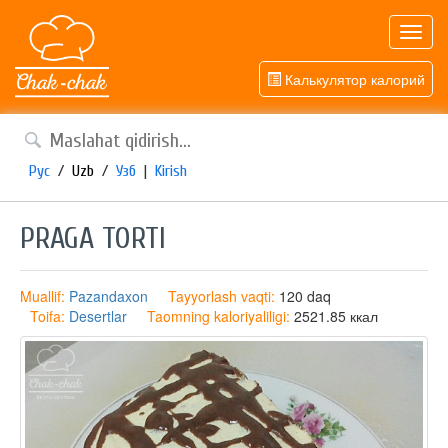
Toggl
navig
Калькулятор калорий
Рус
/
Uzb
/
Узб
|
Kirish
PRAGA TORTI
Muallif:
Pazandaxon
Tayyorlash vaqti:
120 daq
Toifa:
Desertlar
Taomning kaloriyaliligi:
2521.85 ккал