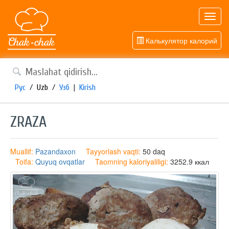
Toggl
navig
Калькулятор калорий
Рус
/
Uzb
/
Узб
|
Kirish
ZRAZA
Muallif:
Pazandaxon
Tayyorlash vaqti:
50 daq
Toifa:
Quyuq ovqatlar
Taomning kaloriyaliligi:
3252.9 ккал