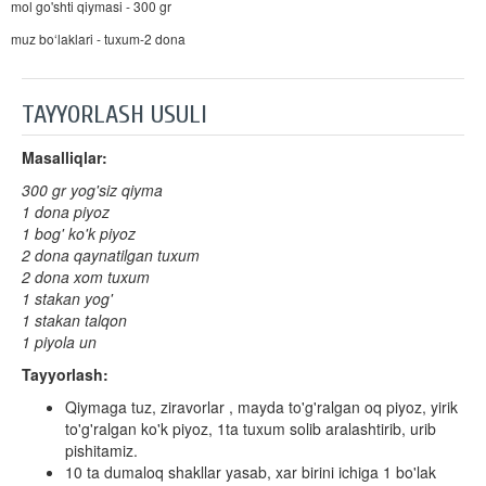
mol go'shti qiymasi - 300 gr
muz bo‘laklari - tuxum-2 dona
TAYYORLASH USULI
Masalliqlar:
300 gr yog'siz qiyma
1 dona piyoz
1 bog' ko'k piyoz
2 dona qaynatilgan tuxum
2 dona xom tuxum
1 stakan yog'
1 stakan talqon
1 piyola un
Tayyorlash:
Qiymaga tuz, ziravorlar , mayda to'g'ralgan oq piyoz, yirik
to'g'ralgan ko'k piyoz, 1ta tuxum solib aralashtirib, urib
pishitamiz.
10 ta dumaloq shakllar yasab, xar birini ichiga 1 bo'lak