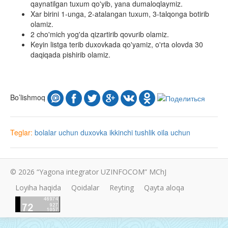
qaynatilgan tuxum qo'yib, yana dumaloqlaymiz.
Xar birini 1-unga, 2-atalangan tuxum, 3-talqonga botirib
olamiz.
2 cho'mich yog'da qizartirib qovurib olamiz.
Keyin listga terib duxovkada qo'yamiz, o'rta olovda 30
daqiqada pishirib olamiz.
Bo’lishmoq
Teglar:
bolalar uchun
duxovka
ikkinchi tushlik
oila uchun
© 2026 “Yagona integrator UZINFOCOM” MChJ
Loyiha haqida
Qoidalar
Reyting
Qayta aloqa