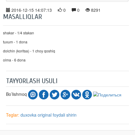
2016-12-15 14:07:13
0
0
8291
MASALLIQLAR
shakar - 1/4 stakan
tuxum - 1 dona
dolchin (koritsa) - 1 choy qoshiq
olma - 6 dona
TAYYORLASH USULI
Bo’lishmoq
Teglar:
duxovka
original
foydali
shirin