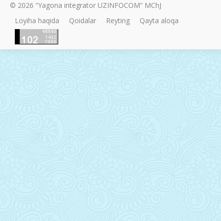
© 2026 “Yagona integrator UZINFOCOM” MChJ
Loyiha haqida
Qoidalar
Reyting
Qayta aloqa