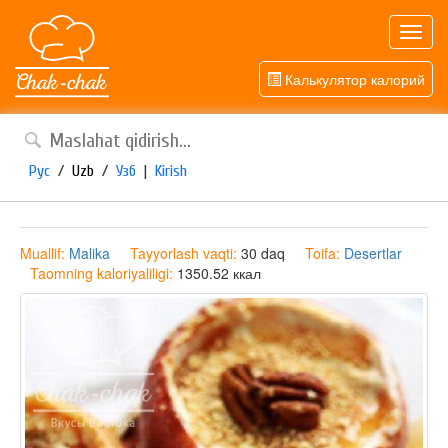
Toggl
navig
Калькулятор калорий
Рус
/
Uzb
/
Узб
|
Kirish
Muallif:
Malika
Tayyorlash vaqti:
30 daq
Toifa:
Desertlar
Taomning kaloriyaliligi:
1350.52 ккал