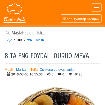
Toggl
navig
Калькулятор калорий
Рус
/
Uzb
/
Узб
|
Kirish
8 TA ENG FOYDALI QURUQ MEVA
Muallif:
Malika
Toifa:
Oshxona va ovqatlanish
2016-03-03 16:55:36
0
0
19126