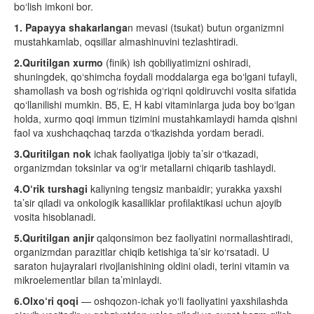
bo‘lish imkoni bor.
1. Papayya shakarlanga
n mevasi (tsukat) butun organizmni
mustahkamlab, oqsillar almashinuvini tezlashtiradi.
2.Quritilgan xurmo
(finik) ish qobiliyatimizni oshiradi,
shuningdek, qo‘shimcha foydali moddalarga ega bo‘lgani tufayli,
shamollash va bosh og‘rishida og‘riqni qoldiruvchi vosita sifatida
qo‘llanilishi mumkin. B5, E, H kabi vitaminlarga juda boy bo‘lgan
holda, xurmo qoqi immun tizimini mustahkamlaydi hamda qishni
faol va xushchaqchaq tarzda o‘tkazishda yordam beradi.
3.Quritilgan nok
ichak faoliyatiga ijobiy ta’sir o‘tkazadi,
organizmdan toksinlar va og‘ir metallarni chiqarib tashlaydi.
4.O‘rik turshagi
kaliyning tengsiz manbaidir; yurakka yaxshi
ta’sir qiladi va onkologik kasalliklar profilaktikasi uchun ajoyib
vosita hisoblanadi.
5.Quritilgan anjir
qalqonsimon bez faoliyatini normallashtiradi,
organizmdan parazitlar chiqib ketishiga ta’sir ko‘rsatadi. U
saraton hujayralari rivojlanishining oldini oladi, terini vitamin va
mikroelementlar bilan ta’minlaydi.
6.Olxo‘ri qoqi
— oshqozon-ichak yo‘li faoliyatini yaxshilashda