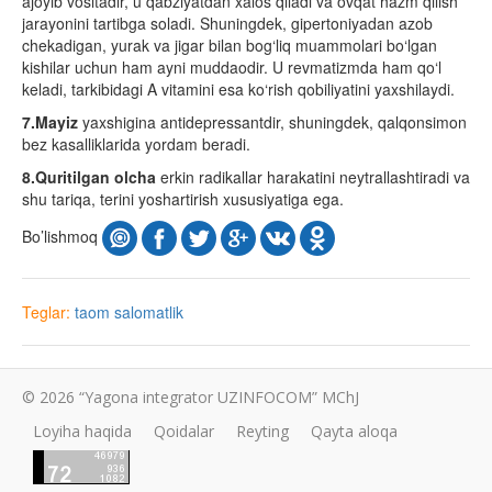
ajoyib vositadir, u qabziyatdan xalos qiladi va ovqat hazm qilish
jarayonini tartibga soladi. Shuningdek, gipertoniyadan azob
chekadigan, yurak va jigar bilan bog‘liq muammolari bo‘lgan
kishilar uchun ham ayni muddaodir. U revmatizmda ham qo‘l
keladi, tarkibidagi A vitamini esa ko‘rish qobiliyatini yaxshilaydi.
7.Mayiz
yaxshigina antidepressantdir, shuningdek, qalqonsimon
bez kasalliklarida yordam beradi.
8.Quritilgan olcha
erkin radikallar harakatini neytrallashtiradi va
shu tariqa, terini yoshartirish xususiyatiga ega.
Bo’lishmoq
Teglar:
taom
salomatlik
© 2026 “Yagona integrator UZINFOCOM” MChJ
Loyiha haqida
Qoidalar
Reyting
Qayta aloqa