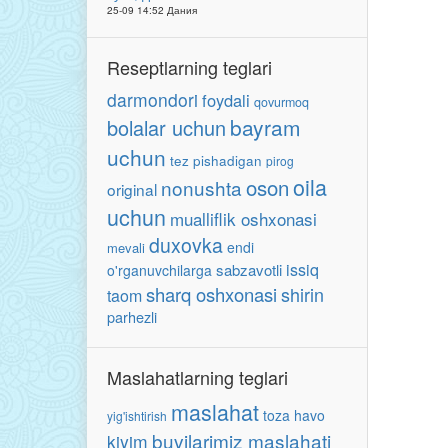
25-09 14:52 Дания
Reseptlarning teglari
darmondori
foydali
qovurmoq
bayram
bolalar uchun
uchun
tez pishadigan
pirog
oila
oson
nonushta
original
uchun
mualliflik oshxonasi
duxovka
endi
mevali
issiq
sabzavotli
o'rganuvchilarga
sharq oshxonasi
shirin
taom
parhezli
Maslahatlarning teglari
maslahat
toza havo
yig'ishtirish
buvilarimiz maslahati
kiyim