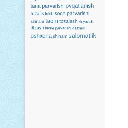
ovqatlanish
tana parvarishi
soch parvarishi
tozalik
idish
taom
tozalash
shinam
kir yuvish
dizayn
kiyim parvarishi
dazmol
oshxona
salomatlik
shinam