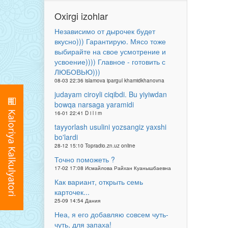
Oxirgi izohlar
Независимо от дырочек будет
вкусно))) Гарантирую. Мясо тоже
выбирайте на свое усмотрение и
усвоение)))) Главное - готовить с
ЛЮБОВЬЮ)))
08-03 22:36 islamova ipargul khamidkhanovna
judayam ciroyli ciqibdi. Bu yiyiwdan
bowqa narsaga yaramidi
16-01 22:41 D i l i m
tayyorlash usulini yozsangiz yaxshi
bo'lardi
28-12 15:10 Topradio.zn.uz online
Точно поможеть ?
17-02 17:08 Исмайлова Райхан Куанышбаевна
Как вариант, открыть семь
карточек...
25-09 14:54 Дания
Неа, я его добавляю совсем чуть-
чуть, для запаха!