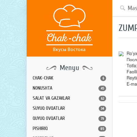
ZUMR
Ro’yx
Посл
Toifa
Menyu
Faoll
Reyti
CHAK-CHAK
6
E-mai
NONUSHTA
45
SALAT VA GAZAKLAR
62
SUYUQ OVQATLAR
34
QUYUQ OVQATLAR
79
PISHIRIQ
85