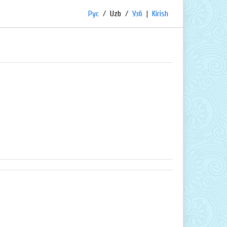
Рус
/
Uzb
/
Узб
|
Kirish